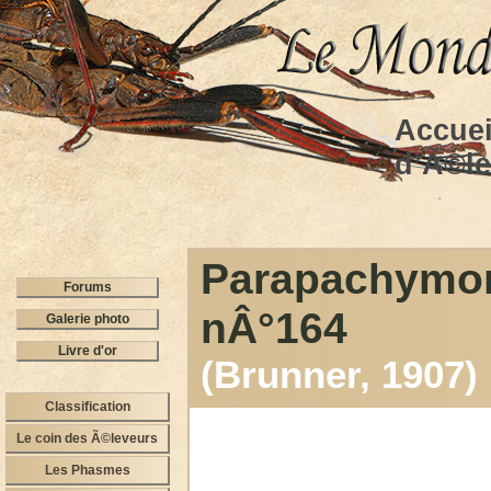
Accuei
d’Ã©l
Parapachymo
Forums
nÂ°164
Galerie photo
Livre d'or
(Brunner, 190
Classification
Le coin des Ã©leveurs
Les Phasmes