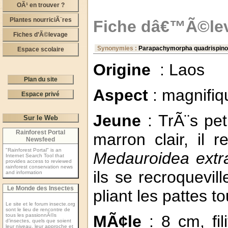
OÃ¹ en trouver ?
Plantes nourriciÃ¨res
Fiche dâ€™Ã©lev
Fiches d’Ã©levage
Synonymies :
Parapachymorpha quadrispin
Espace scolaire
Origine
: Laos
Plan du site
Aspect
: magnifiq
Espace privé
Jeune
: TrÃ¨s pet
Sur le Web
Rainforest Portal
marron clair, il
Newsfeed
"Rainforest Portal" is an
Medauroidea extr
Internet Search Tool that
provides access to reviewed
rainforest conservation news
ils se recroquevi
and information
Le Monde des Insectes
pliant les pattes t
Le site et le forum insecte.org
sont le lieu de rencontre de
tous les passionnÃ©s
MÃ¢le
: 8 cm, fil
d’insectes, quels que soient
leur niveau, leur approche et