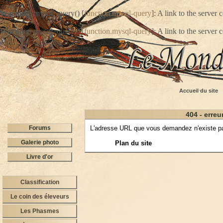
Warning
: mysql_query() [
function.mysql-query
]: A link to the server
Warning
: mysql_query() [
function.mysql-query
]: A link to the server
Accueil du site
404 - erreu
Forums
L'adresse URL que vous demandez n'existe pas.
Galerie photo
Plan du site
Livre d'or
Classification
Le coin des éleveurs
Les Phasmes