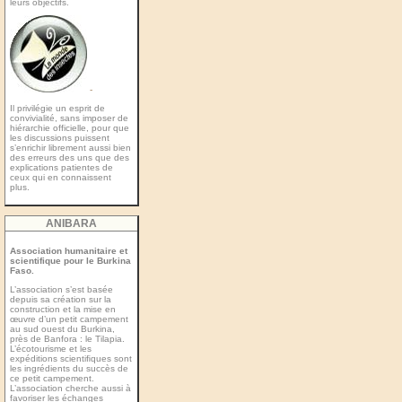
leurs objectifs.
-
Il privilégie un esprit de
convivialité, sans imposer de
hiérarchie officielle, pour que
les discussions puissent
s’enrichir librement aussi bien
des erreurs des uns que des
explications patientes de
ceux qui en connaissent
plus.
ANIBARA
Association humanitaire et
scientifique pour le Burkina
Faso.
L’association s’est basée
depuis sa création sur la
construction et la mise en
œuvre d’un petit campement
au sud ouest du Burkina,
près de Banfora : le Tilapia.
L’écotourisme et les
expéditions scientiﬁques sont
les ingrédients du succès de
ce petit campement.
L’association cherche aussi à
favoriser les échanges