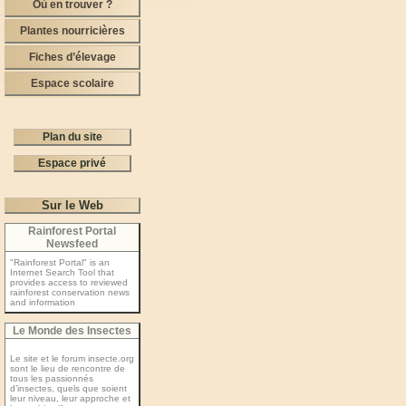
Où en trouver ?
Plantes nourricières
Fiches d’élevage
Espace scolaire
Plan du site
Espace privé
Sur le Web
Rainforest Portal
Newsfeed
"Rainforest Portal" is an
Internet Search Tool that
provides access to reviewed
rainforest conservation news
and information
Le Monde des Insectes
Le site et le forum insecte.org
sont le lieu de rencontre de
tous les passionnés
d’insectes, quels que soient
leur niveau, leur approche et