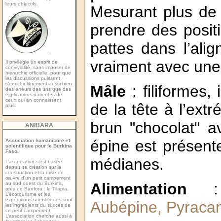
leurs objectifs.
Mesurant plus de 
prendre des positi
pattes dans l’ali
-
vraiment avec une
Il privilégie un esprit de
convivialité, sans imposer de
hiérarchie officielle, pour que
les discussions puissent
s’enrichir librement aussi bien
Mâle
: filiformes,
des erreurs des uns que des
explications patientes de
ceux qui en connaissent
de la tête à l’ext
plus.
brun "chocolat" a
ANIBARA
épine est présente
Association humanitaire et
scientifique pour le Burkina
Faso.
médianes.
L’association s’est basée
depuis sa création sur la
construction et la mise en
œuvre d’un petit campement
Alimentation
:
au sud ouest du Burkina,
près de Banfora : le Tilapia.
L’écotourisme et les
expéditions scientiﬁques sont
Aubépine, Pyraca
les ingrédients du succès de
ce petit campement.
L’association cherche aussi à