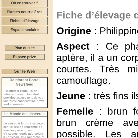
Où en trouver ?
Fiche d’élevage 
Plantes nourricières
Fiches d’élevage
Origine
: Philippin
Espace scolaire
Aspect
: Ce pha
Plan du site
aptère, il a un co
Espace privé
courtes. Très m
Sur le Web
camouflage.
Rainforest Portal
Newsfeed
"Rainforest Portal" is an
Jeune
: très fins
Internet Search Tool that
provides access to reviewed
rainforest conservation news
and information
Femelle
: brun f
Le Monde des Insectes
brun crème ave
Le site et le forum insecte.org
sont le lieu de rencontre de
tous les passionnés
possible. Les a
d’insectes, quels que soient
leur niveau, leur approche et