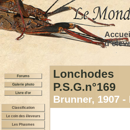
Accuei
d’élev
Lonchode
Forums
P.S.G.n°169
Galerie photo
Livre d'or
Brunner, 1907
Classification
Le coin des éleveurs
Les Phasmes