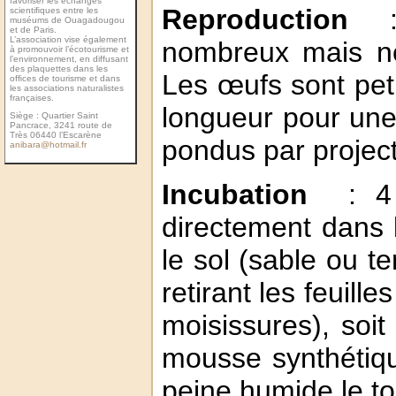
favoriser les échanges
Reproduction
: 
scientiﬁques entre les
muséums de Ouagadougou
et de Paris.
L’association vise également
nombreux mais ne
à promouvoir l’écotourisme et
l’environnement, en diffusant
des plaquettes dans les
Les œufs sont pet
ofﬁces de tourisme et dans
les associations naturalistes
françaises.
longueur pour une
Siège : Quartier Saint
Pancrace, 3241 route de
Très 06440 l’Escarène
pondus par projecti
anibara@hotmail.fr
Incubation
: 4 
directement dans 
le sol (sable ou 
retirant les feuill
moisissures), soi
mousse synthétiq
peine humide le t