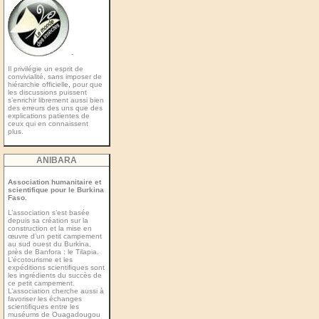
-
Il privilégie un esprit de
convivialité, sans imposer de
hiérarchie officielle, pour que
les discussions puissent
s’enrichir librement aussi bien
des erreurs des uns que des
explications patientes de
ceux qui en connaissent
plus.
ANIBARA
Association humanitaire et
scientifique pour le Burkina
Faso.
L’association s’est basée
depuis sa création sur la
construction et la mise en
œuvre d’un petit campement
au sud ouest du Burkina,
près de Banfora : le Tilapia.
L’écotourisme et les
expéditions scientiﬁques sont
les ingrédients du succès de
ce petit campement.
L’association cherche aussi à
favoriser les échanges
scientiﬁques entre les
muséums de Ouagadougou