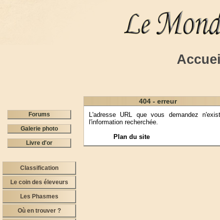
Accuei
404 - erreur
Forums
L'adresse URL que vous demandez n'exist
l'information recherchée.
Galerie photo
Plan du site
Livre d'or
Classification
Le coin des éleveurs
Les Phasmes
Où en trouver ?