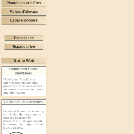
Plantes nourricières
Fiches d’élevage
Espace scolaire
Plan du site
Espace privé
Sur le Web
Rainforest Portal
Newsfeed
"Rainforest Portal" is an
Internet Search Tool that
provides access to reviewed
rainforest conservation news
and information
Le Monde des Insectes
Le site et le forum insecte.org
sont le lieu de rencontre de
tous les passionnés
d’insectes, quels que soient
leur niveau, leur approche et
leurs objectifs.