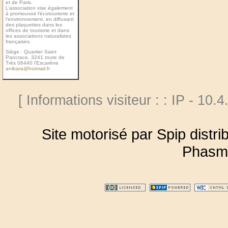
et de Paris.
L’association vise également
à promouvoir l’écotourisme et
l’environnement, en diffusant
des plaquettes dans les
ofﬁces de tourisme et dans
les associations naturalistes
françaises.
Siège : Quartier Saint
Pancrace, 3241 route de
Très 06440 l’Escarène
anibara@hotmail.fr
[ Informations visiteur : : IP - 10.
Site motorisé par Spip distr
Phasm