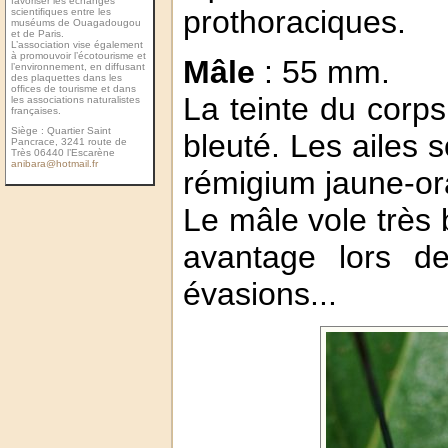
favoriser les échanges
prothoraciques.
scientiﬁques entre les
muséums de Ouagadougou
et de Paris.
L’association vise également
à promouvoir l’écotourisme et
Mâle
: 55 mm.
l’environnement, en diffusant
des plaquettes dans les
ofﬁces de tourisme et dans
La teinte du corps
les associations naturalistes
françaises.
Siège : Quartier Saint
bleuté. Les ailes
Pancrace, 3241 route de
Très 06440 l’Escarène
anibara@hotmail.fr
rémigium jaune-ora
Le mâle vole très 
avantage lors de
évasions...