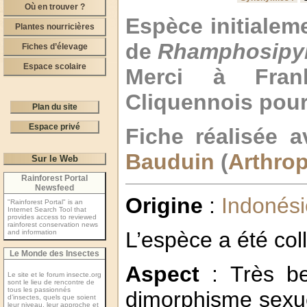
Où en trouver ?
Espèce initialem
Plantes nourricières
de
Rhamphosipyl
Fiches d’élevage
Espace scolaire
Merci à Fran
Cliquennois pour
Plan du site
Espace privé
Fiche réalisée a
Bauduin
(
Arthro
Sur le Web
Rainforest Portal
Newsfeed
Origine
:
Indonési
"Rainforest Portal" is an
Internet Search Tool that
provides access to reviewed
rainforest conservation news
L’espèce a été col
and information
Le Monde des Insectes
Aspect
: Très be
Le site et le forum insecte.org
sont le lieu de rencontre de
tous les passionnés
dimorphisme sexuel
d’insectes, quels que soient
leur niveau, leur approche et