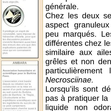
leurs objectifs.
générale.
Chez les deux se
aspect granuleu
-
peu marqués. Les
Il privilégie un esprit de
convivialité, sans imposer de
hiérarchie officielle, pour que
les discussions puissent
différentes chez l
s’enrichir librement aussi bien
des erreurs des uns que des
explications patientes de
similaire aux ail
ceux qui en connaissent
plus.
grêles et non den
ANIBARA
particulièrement
Association humanitaire et
scientifique pour le Burkina
Faso.
Necrosciinae.
L’association s’est basée
depuis sa création sur la
Lorsqu’ils sont d
construction et la mise en
œuvre d’un petit campement
au sud ouest du Burkina,
près de Banfora : le Tilapia.
pas à pratiquer la 
L’écotourisme et les
expéditions scientiﬁques sont
les ingrédients du succès de
liquide non odor
ce petit campement.
L’association cherche aussi à