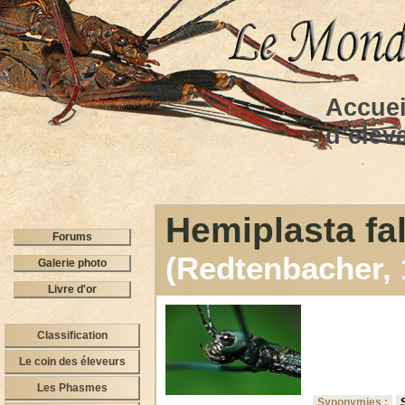
Accuei
d’élev
Hemiplasta fal
Forums
(Redtenbacher,
Galerie photo
Livre d'or
Classification
Le coin des éleveurs
Les Phasmes
Synonymies :