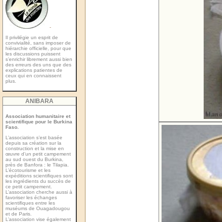
-
Il privilégie un esprit de
convivialité, sans imposer de
hiérarchie officielle, pour que
les discussions puissent
s’enrichir librement aussi bien
des erreurs des uns que des
explications patientes de
ceux qui en connaissent
plus.
ANIBARA
Association humanitaire et
scientifique pour le Burkina
Faso.
L’association s’est basée
depuis sa création sur la
construction et la mise en
œuvre d’un petit campement
au sud ouest du Burkina,
près de Banfora : le Tilapia.
L’écotourisme et les
expéditions scientiﬁques sont
les ingrédients du succès de
ce petit campement.
L’association cherche aussi à
favoriser les échanges
scientiﬁques entre les
muséums de Ouagadougou
et de Paris.
L’association vise également