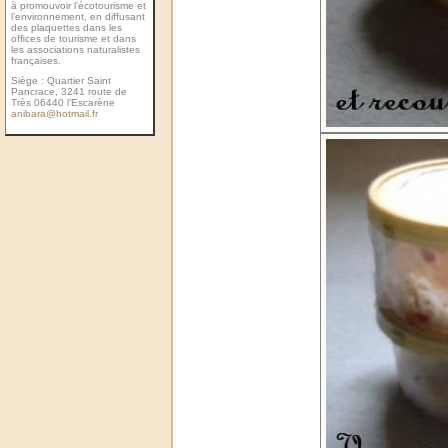
à promouvoir l’écotourisme et
l’environnement, en diffusant
des plaquettes dans les
ofﬁces de tourisme et dans
les associations naturalistes
françaises.
Siège : Quartier Saint
Pancrace, 3241 route de
Très 06440 l’Escarène
anibara@hotmail.fr