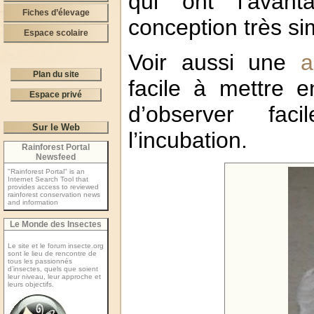
qui ont l’avan
Fiches d’élevage
conception très si
Espace scolaire
Voir aussi une
a
Plan du site
facile à mettre 
Espace privé
d’observer fac
Sur le Web
l’incubation.
Rainforest Portal
Newsfeed
"Rainforest Portal" is an
Internet Search Tool that
provides access to reviewed
rainforest conservation news
and information
Le Monde des Insectes
Le site et le forum insecte.org
sont le lieu de rencontre de
tous les passionnés
d’insectes, quels que soient
leur niveau, leur approche et
leurs objectifs.