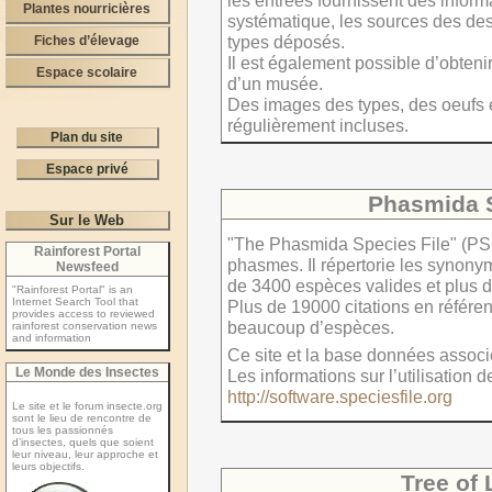
les entrées fournissent des informa
Plantes nourricières
systématique, les sources des desc
types déposés.
Fiches d’élevage
Il est également possible d’obten
Espace scolaire
d’un musée.
Des images des types, des oeufs 
régulièrement incluses.
Plan du site
Espace privé
Phasmida S
Sur le Web
"The Phasmida Species File" (PSF
Rainforest Portal
phasmes. Il répertorie les synon
Newsfeed
de 3400 espèces valides et plus 
"Rainforest Portal" is an
Internet Search Tool that
Plus de 19000 citations en référ
provides access to reviewed
beaucoup d’espèces.
rainforest conservation news
and information
Ce site et la base données associé
Le Monde des Insectes
Les informations sur l’utilisation 
http://software.speciesfile.org
Le site et le forum insecte.org
sont le lieu de rencontre de
tous les passionnés
d’insectes, quels que soient
leur niveau, leur approche et
leurs objectifs.
Tree of 