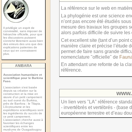
La référence sur le web en matièr
La phylogénie est une science en
n’ont pas encore été étudiés sous c
-
mesure des travaux les groupes se 
Il privilégie un esprit de
convivialité, sans imposer de
alors parfois difficile de suivre l
hiérarchie officielle, pour que
les discussions puissent
Cet excellent site (tant d’un point
s’enrichir librement aussi bien
des erreurs des uns que des
manière claire et précise l’étude d
explications patientes de
permet de faire sans grande difficul
ceux qui en connaissent
plus.
nomenclature "officielle" de
Fauna
En attendant une refonte de la cla
ANIBARA
référence.
Association humanitaire et
scientifique pour le Burkina
Faso.
L’association s’est basée
depuis sa création sur la
www.
construction et la mise en
œuvre d’un petit campement
au sud ouest du Burkina,
Un lien vers "LA" référence stan
près de Banfora : le Tilapia.
- invertébrés et vertébrés - (bas
L’écotourisme et les
expéditions scientiﬁques sont
européenne terrestre et d’eau dou
les ingrédients du succès de
ce petit campement.
L’association cherche aussi à
favoriser les échanges
scientiﬁques entre les
muséums de Ouagadougou