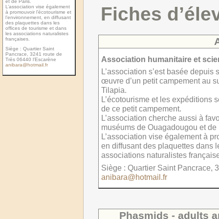
et de Paris.
Fiches d’éle
L’association vise également
à promouvoir l’écotourisme et
l’environnement, en diffusant
des plaquettes dans les
ofﬁces de tourisme et dans
les associations naturalistes
françaises.
Siège : Quartier Saint
Pancrace, 3241 route de
Association humanitaire et scie
Très 06440 l’Escarène
anibara@hotmail.fr
L’association s’est basée depuis s
œuvre d’un petit campement au sud
Tilapia.
L’écotourisme et les expéditions s
de ce petit campement.
L’association cherche aussi à favo
muséums de Ouagadougou et de P
L’association vise également à pr
en diffusant des plaquettes dans l
associations naturalistes français
Siège : Quartier Saint Pancrace, 
anibara@hotmail.fr
Phasmids - adults a