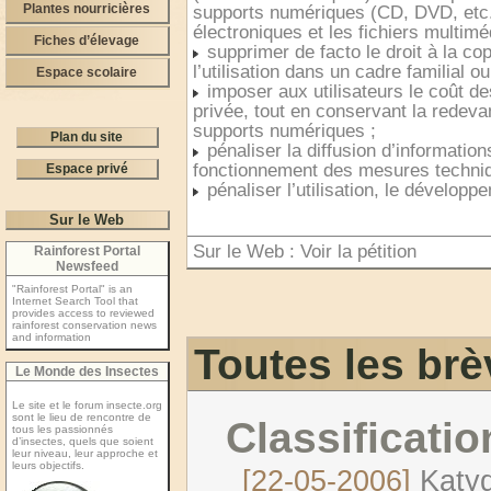
Plantes nourricières
supports numériques (CD, DVD, etc.),
électroniques et les fichiers multimé
Fiches d’élevage
supprimer de facto le droit à la cop
l’utilisation dans un cadre familial ou
Espace scolaire
imposer aux utilisateurs le coût 
privée, tout en conservant la redeva
supports numériques ;
Plan du site
pénaliser la diffusion d’informati
fonctionnement des mesures techniq
Espace privé
pénaliser l’utilisation, le développe
Sur le Web
Sur le Web :
Voir la pétition
Rainforest Portal
Newsfeed
"Rainforest Portal" is an
Internet Search Tool that
provides access to reviewed
rainforest conservation news
and information
Toutes les brè
Le Monde des Insectes
Le site et le forum insecte.org
sont le lieu de rencontre de
Classificatio
tous les passionnés
d’insectes, quels que soient
leur niveau, leur approche et
leurs objectifs.
[22-05-2006]
Katy