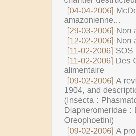
chantier destructeu
[04-04-2006]
McDon
amazonienne...
[29-03-2006]
Non a
[12-02-2006]
Non a
[11-02-2006]
SOS i
[11-02-2006]
Des 
alimentaire
[09-02-2006]
A rev
1904, and descript
(Insecta : Phasmato
Diapheromeridae : 
Oreophoetini)
[09-02-2006]
A pr