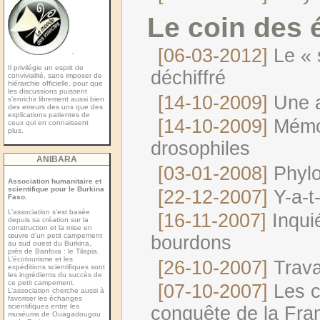
Le coin des 
[06-03-2012]
Le «
-
Il privilégie un esprit de
déchiffré
convivialité, sans imposer de
hiérarchie officielle, pour que
les discussions puissent
[14-10-2009]
Une a
s’enrichir librement aussi bien
des erreurs des uns que des
explications patientes de
[14-10-2009]
Mémoi
ceux qui en connaissent
plus.
drosophiles
ANIBARA
[03-01-2008]
Phylo
Association humanitaire et
scientifique pour le Burkina
[22-12-2007]
Y-a-t
Faso.
L’association s’est basée
[16-11-2007]
Inqui
depuis sa création sur la
construction et la mise en
œuvre d’un petit campement
bourdons
au sud ouest du Burkina,
près de Banfora : le Tilapia.
L’écotourisme et les
[26-10-2007]
Trava
expéditions scientiﬁques sont
les ingrédients du succès de
ce petit campement.
[07-10-2007]
Les c
L’association cherche aussi à
favoriser les échanges
scientiﬁques entre les
conquête de la Fra
muséums de Ouagadougou