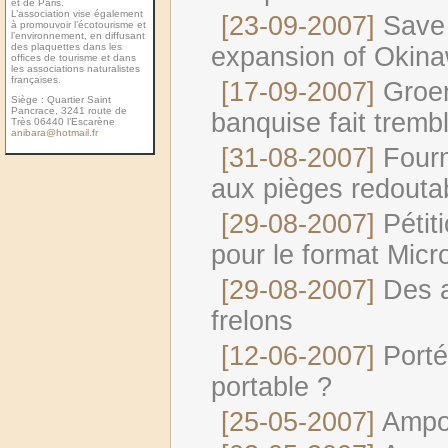
et de Paris.
L’association vise également
[23-09-2007]
Save 
à promouvoir l’écotourisme et
l’environnement, en diffusant
des plaquettes dans les
expansion of Okin
ofﬁces de tourisme et dans
les associations naturalistes
françaises.
[17-09-2007]
Groen
Siège : Quartier Saint
Pancrace, 3241 route de
banquise fait trembl
Très 06440 l’Escarène
anibara@hotmail.fr
[31-08-2007]
Four
aux pièges redouta
[29-08-2007]
Pétit
pour le format Micro
[29-08-2007]
Des a
frelons
[12-06-2007]
Porté
portable ?
[25-05-2007]
Ampo