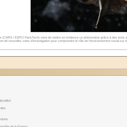
ie (CNRS / ESPCI ParisTech) vient de mettre en évidence ce phénomène grâce à des tests su
t de nouvelles voies d’investigation pour comprendre le rôle de l’environnement social sur la
échiffré
iles
urdons
onquête de la France