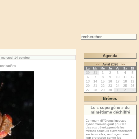
Agenda
mercredi 14 octobre
<<
Avril 2026
>>
ont isolées.
Lu
Ma
Me
Je
Ve
Sa
Di
30
31
1
2
3
4
5
6
7
8
9
10
11
12
13
14
15
16
17
18
19
20
21
22
23
24
25
26
27
28
29
30
1
2
3
Brèves
Le « supergène » du
mimétisme déchiffré
Comment différents insectes
ayant mauvais goût pour les
oiseaux développent-ils les
mêmes couleurs d’avertissement
sur leurs ailes, renforçant ainsi
leur protection contre les