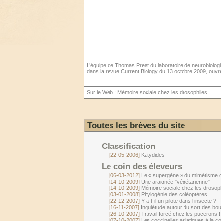
L’équipe de Thomas Preat du laboratoire de neurobiolog
dans la revue Current Biology du 13 octobre 2009, ouvren
Sur le Web :
Mémoire sociale chez les drosophiles
Toutes les brèves du site
Classification
[22-05-2006]
Katydides
Le coin des éleveurs
[06-03-2012]
Le « supergène » du mimétisme d
[14-10-2009]
Une araignée "végétarienne"
[14-10-2009]
Mémoire sociale chez les drosoph
[03-01-2008]
Phylogénie des coléoptères
[22-12-2007]
Y-a-t-il un pilote dans l’insecte ?
[16-11-2007]
Inquiétude autour du sort des bo
[26-10-2007]
Travail forcé chez les pucerons !
[07-10-2007]
Les coccinelles asiatiques à la c