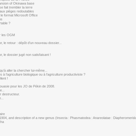
ansion of Okinawa base
e fait trembler la terre
aux pièges redoutables
 le format Microsoft Office
ns
rtable ?
ur les OGM
 le retour : dépôt d’un nouveau dossier...
 le dossier jugé non satisfaisant !
qu’à aller la chercher lui-même...
l’agriculture biologique ou à l’agriculture productiviste ?
lent !
pouasie pour les JO de Pékin de 2008.
e...
r destructeur.
...
aire
1904, and description of a new genus (Insecta : Phasmatodea : Anareolatae : Diapheromerida
tha