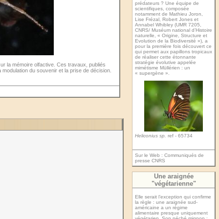
prédateurs ? Une équipe de
scientifiques, composée
notamment de Mathieu Joron,
Lise Frézal, Robert Jones et
Annabel Whibley (UMR 7205,
CNRS/ Muséum national d’Histoire
naturelle, « Origine, Structure et
Evolution de la Biodiversité »), a
pour la première fois découvert ce
qui permet aux papillons tropicaux
de réaliser cette étonnante
stratégie évolutive appelée
r la mémoire olfactive. Ces travaux, publiés
mimétisme Müllérien : un
 modulation du souvenir et la prise de décision.
« supergène ».
Heliconius sp.
ref - 65734
Sur le Web :
Communiqués de
presse CNRS
Une araignée
"végétarienne"
Elle serait l’exception qui confirme
la règle : une araignée sud-
américaine a un régime
alimentaire presque uniquement
végétarien. Son péché mignon :