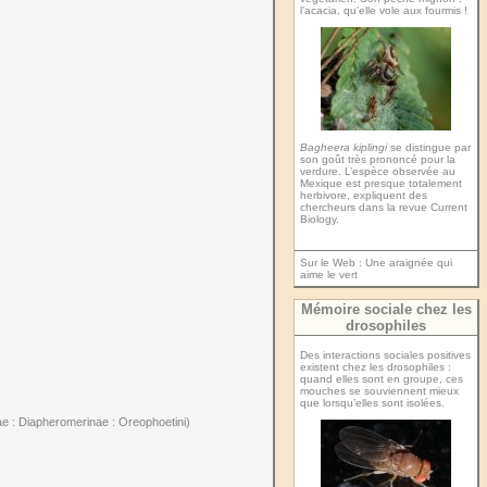
l’acacia, qu’elle vole aux fourmis !
Bagheera kiplingi
se distingue par
son goût très prononcé pour la
verdure. L’espèce observée au
Mexique est presque totalement
herbivore, expliquent des
chercheurs dans la revue Current
Biology.
Sur le Web :
Une araignée qui
aime le vert
Mémoire sociale chez les
drosophiles
Des interactions sociales positives
existent chez les drosophiles :
quand elles sont en groupe, ces
mouches se souviennent mieux
que lorsqu’elles sont isolées.
e : Diapheromerinae : Oreophoetini)