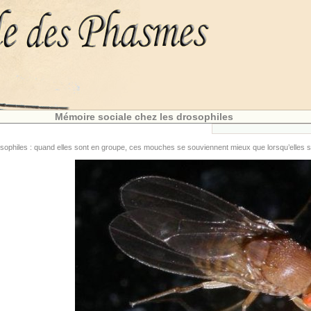
Mémoire sociale chez les drosophiles
rosophiles : quand elles sont en groupe, ces mouches se souviennent mieux que lorsqu’elles s