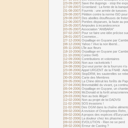
[23-09-2007]
Save the dugongs - stop the exp
[17-09-2007]
Groenland : La fonte de la banquis
[31-08-2007]
Fourmis : une armée de tueuses 
[29-08-2007]
Pétition contre la norme ISO pour
[29-08-2007]
Des abeilles étouffeuses de frelo
[12-06-2007]
Portées disparues, la faute au po
[25-05-2007]
Ampoules à incandescence
[03-05-2007]
Association “ANIBARA”
[07-02-2007]
Pour se faire une idée précise s
[28-01-2007]
Cosmetox...
[27-12-2006]
Orpaillage en Guyane par Cambior,
[08-12-2006]
Yahoo ! Vive la non liberté...
[05-11-2006]
L’île aux fleurs
[18-10-2006]
Orpaillage en Guyane par Cambior,
[11-10-2006]
Contre l’A45
[12-09-2006]
Contributions et volontaires
[05-09-2006]
Non aux racketiciels !
[24-08-2006]
Qui veut porter de la fourrure n’a 
[23-08-2006]
Appel URGENT de la FNAB : Aides à 
[05-07-2006]
StopDRM, les sauterelles se rebel
[30-05-2006]
Carte des Membres
[09-05-2006]
La Chine détruit les forêts de Pa
[27-04-2006]
Brevetabilité du vivant, ça continu
[05-04-2006]
Orpaillage en Guyane, un chantie
[04-04-2006]
McDonald et la forêt amazonienne
[29-03-2006]
Non au bois illégal !
[12-02-2006]
Non au projet de loi DADVSI
[11-02-2006]
SOS invasions !
[11-02-2006]
Des OGM dans la chaîne aliment
[09-02-2006]
A revision of Oreophoetes Rehn, 
[09-02-2006]
A propos des espèces d’Eurycan
[09-02-2006]
La douleur chez les phasmes :
[09-02-2006]
EVOLUTION - Rien ne se perd
[08-02-2006]
Erreur de Casting ?