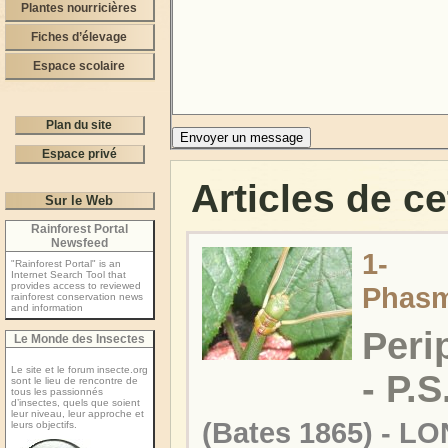
Plantes nourricières
Fiches d’élevage
Espace scolaire
Plan du site
Espace privé
Articles de ce
Sur le Web
Rainforest Portal
Newsfeed
1-
"Rainforest Portal" is an
Internet Search Tool that
provides access to reviewed
Phas
rainforest conservation news
and information
Peri
Le Monde des Insectes
Le site et le forum insecte.org
- P.
sont le lieu de rencontre de
tous les passionnés
d’insectes, quels que soient
leur niveau, leur approche et
(Bates 1865) - 
leurs objectifs.