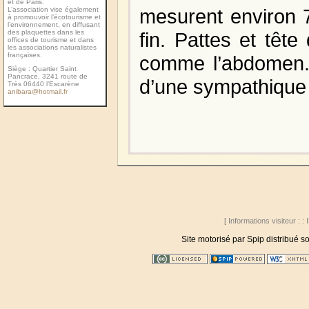
et de Paris.
mesurent environ 
L’association vise également
à promouvoir l’écotourisme et
l’environnement, en diffusant
des plaquettes dans les
fin. Pattes et tête
ofﬁces de tourisme et dans
les associations naturalistes
françaises.
comme l’abdomen.
Siège : Quartier Saint
Pancrace, 3241 route de
d’une sympathique 
Très 06440 l’Escarène
anibara@hotmail.fr
[ Informations visiteur : :
Site motorisé par Spip distribué 