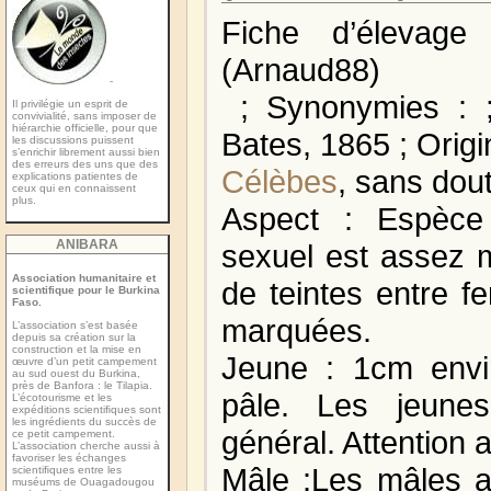
Fiche d’élevag
(Arnaud88)
-
; Synonymies : ;
Il privilégie un esprit de
convivialité, sans imposer de
hiérarchie officielle, pour que
Bates, 1865 ; Origi
les discussions puissent
s’enrichir librement aussi bien
des erreurs des uns que des
Célèbes
, sans dou
explications patientes de
ceux qui en connaissent
plus.
Aspect : Espèce
ANIBARA
sexuel est assez m
Association humanitaire et
de teintes entre f
scientifique pour le Burkina
Faso.
marquées.
L’association s’est basée
depuis sa création sur la
construction et la mise en
Jeune : 1cm envir
œuvre d’un petit campement
au sud ouest du Burkina,
près de Banfora : le Tilapia.
pâle. Les jeune
L’écotourisme et les
expéditions scientiﬁques sont
les ingrédients du succès de
général. Attention 
ce petit campement.
L’association cherche aussi à
favoriser les échanges
Mâle :Les mâles a
scientiﬁques entre les
muséums de Ouagadougou