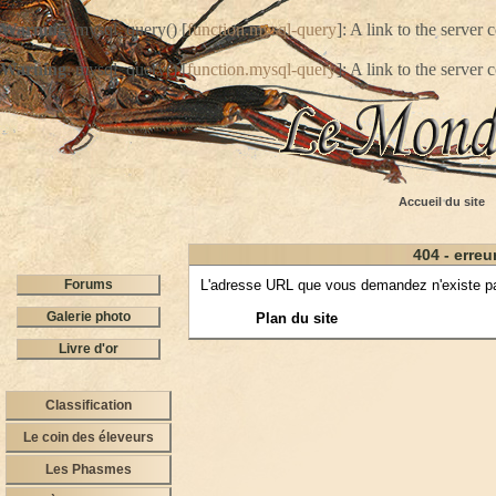
Warning
: mysql_query() [
function.mysql-query
]: A link to the server
Warning
: mysql_query() [
function.mysql-query
]: A link to the server
Accueil du site
404 - erreu
Forums
L'adresse URL que vous demandez n'existe pas.
Galerie photo
Plan du site
Livre d'or
Classification
Le coin des éleveurs
Les Phasmes