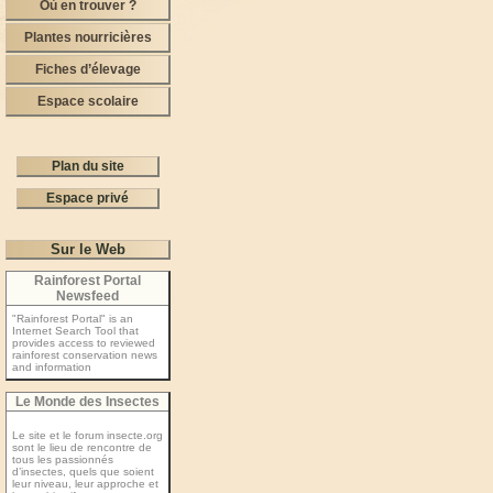
Où en trouver ?
Plantes nourricières
Fiches d’élevage
Espace scolaire
Plan du site
Espace privé
Sur le Web
Rainforest Portal
Newsfeed
"Rainforest Portal" is an
Internet Search Tool that
provides access to reviewed
rainforest conservation news
and information
Le Monde des Insectes
Le site et le forum insecte.org
sont le lieu de rencontre de
tous les passionnés
d’insectes, quels que soient
leur niveau, leur approche et