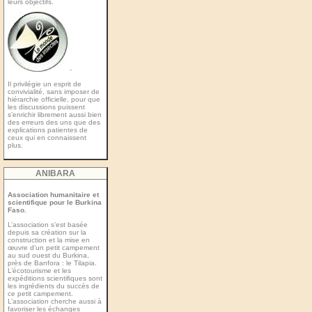
leurs objectifs.
-
Il privilégie un esprit de
convivialité, sans imposer de
hiérarchie officielle, pour que
les discussions puissent
s’enrichir librement aussi bien
des erreurs des uns que des
explications patientes de
ceux qui en connaissent
plus.
ANIBARA
Association humanitaire et
scientifique pour le Burkina
Faso.
L’association s’est basée
depuis sa création sur la
construction et la mise en
œuvre d’un petit campement
au sud ouest du Burkina,
près de Banfora : le Tilapia.
L’écotourisme et les
expéditions scientiﬁques sont
les ingrédients du succès de
ce petit campement.
L’association cherche aussi à
favoriser les échanges