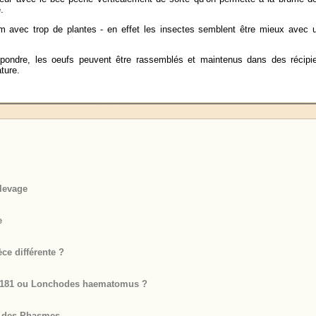
.
ium avec trop de plantes - en effet les insectes semblent être mieux avec 
pondre, les oeufs peuvent être rassemblés et maintenus dans des récipi
ture.
levage
e
ce différente ?
n°181 ou Lonchodes haematomus ?
se des Phasmes