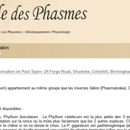
:
Les Phasmes
::
Développement / Physiologie
akin
0
orisation de Paul Taylor :24 Forge Road, Shustoke, Coleshill, Birming
um) appartiennent au même groupe que les insectes bâton (Phasmatodea). On 
 disponibles :
, Phyllium bioculatum . La Phyllium celebicum est la plus petite des 3 es
tation sur la ronce ou la mûre plus facilement que les 2 autres espèces. 
r le chêne si on lui donne le choix. La P. giganteum est parthénogénique (
s insectes de feuille mangent une variété de plantes tropicales telles que la 