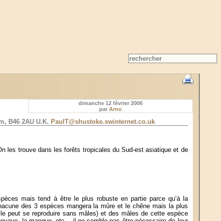
dimanche 12 février 2006
par
Arno
ham, B46 2AU U.K.
PaulT@shustoke.swinternet.co.uk
les trouve dans les forêts tropicales du Sud-est asiatique et de
pèces mais tend à être le plus robuste en partie parce qu’à la
Chacune des 3 espèces mangera la mûre et le chêne mais la plus
elle peut se reproduire sans mâles) et des mâles de cette espèce
goyave, la mangue, etc... il ne semble pas être nécessaire de leur