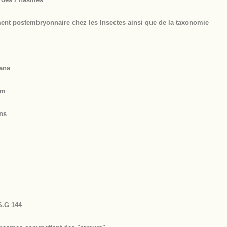
nt postembryonnaire chez les Insectes ainsi que de la taxonomie
ana
um
ns
S.G 144