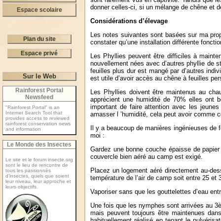
donner celles-ci, si un mélange de chêne et 
Espace scolaire
Considérations d’élevage
Les notes suivantes sont basées sur ma propre
Plan du site
constater qu’une installation différente foncti
Espace privé
Les Phyllies peuvent être difficiles à mainten
nouvellement nées avec d’autres phyllie de s
feuilles plus dur est mangé par d’autres indiv
Sur le Web
est utile d’avoir accès au chêne à feuilles per
Rainforest Portal
Les Phyllies doivent être maintenus au cha
Newsfeed
apprécient une humidité de 70% elles ont bes
important de faire attention avec les jeune
"Rainforest Portal" is an
Internet Search Tool that
amasser l ’humidité, cela peut avoir comme con
provides access to reviewed
rainforest conservation news
Il y a beaucoup de manières ingénieuses de fou
and information
moi :
Le Monde des Insectes
Gardez une bonne couche épaisse de papier ab
couvercle bien aéré au camp est exigé.
Le site et le forum insecte.org
sont le lieu de rencontre de
Placez un logement aéré directement au-dessu
tous les passionnés
d’insectes, quels que soient
température de l’air de camp soit entre 25 et 
leur niveau, leur approche et
leurs objectifs.
Vaporiser sans que les gouttelettes d’eau ent
Une fois que les nymphes sont arrivées au 3èm
mais peuvent toujours être maintenues dans 
habituellement réalisé en tenant le pulvéris