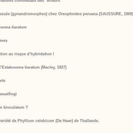
 phasmes commettant des "erreurs"
ersexués (gynandromorphes) chez Oreophoetes peruana (SAUSSURE, 1868
tosoma tiaratum
smes
ion au risque d’hybridation !
Extatosoma tiaratum (Macley, 1827)
rts
wuelfingi
ium bioculatum ?
ariété de Phyllium celebicum (De Haan) de Thaïlande.