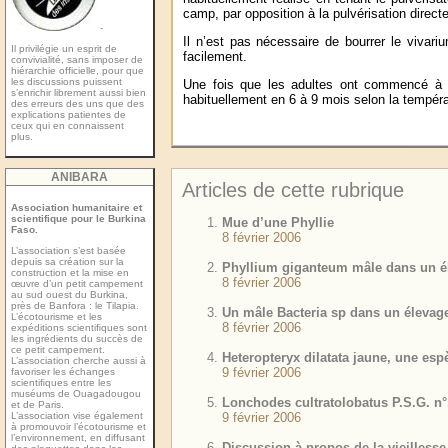
camp, par opposition à la pulvérisation directe
-
Il n’est pas nécessaire de bourrer le vivar
Il privilégie un esprit de
facilement.
convivialité, sans imposer de
hiérarchie officielle, pour que
les discussions puissent
Une fois que les adultes ont commencé à 
s’enrichir librement aussi bien
habituellement en 6 à 9 mois selon la tempéra
des erreurs des uns que des
explications patientes de
ceux qui en connaissent
plus.
ANIBARA
Articles de cette rubrique
Association humanitaire et
scientifique pour le Burkina
Mue d’une Phyllie
Faso.
8 février 2006
L’association s’est basée
depuis sa création sur la
Phyllium giganteum mâle dans un é
construction et la mise en
8 février 2006
œuvre d’un petit campement
au sud ouest du Burkina,
près de Banfora : le Tilapia.
Un mâle Bacteria sp dans un élevag
L’écotourisme et les
8 février 2006
expéditions scientiﬁques sont
les ingrédients du succès de
ce petit campement.
Heteropteryx dilatata jaune, une espè
L’association cherche aussi à
9 février 2006
favoriser les échanges
scientiﬁques entre les
muséums de Ouagadougou
Lonchodes cultratolobatus P.S.G. 
et de Paris.
L’association vise également
9 février 2006
à promouvoir l’écotourisme et
l’environnement, en diffusant
Discussion à propos de la vieilles