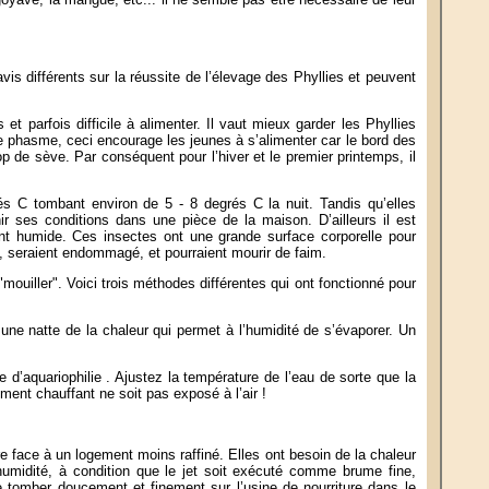
s différents sur la réussite de l’élevage des Phyllies et peuvent
et parfois difficile à alimenter. Il vaut mieux garder les Phyllies
 phasme, ceci encourage les jeunes à s’alimenter car le bord des
rop de sève. Par conséquent pour l’hiver et le premier printemps, il
s C tombant environ de 5 - 8 degrés C la nuit. Tandis qu’elles
ir ses conditions dans une pièce de la maison. D’ailleurs il est
ment humide. Ces insectes ont une grande surface corporelle pour
t, seraient endommagé, et pourraient mourir de faim.
mouiller". Voici trois méthodes différentes qui ont fonctionné pour
ne natte de la chaleur qui permet à l’humidité de s’évaporer. Un
d’aquariophilie . Ajustez la température de l’eau de sorte que la
ément chauffant ne soit pas exposé à l’air !
e face à un logement moins raffiné. Elles ont besoin de la chaleur
humidité, à condition que le jet soit exécuté comme brume fine,
e tomber doucement et finement sur l’usine de nourriture dans le