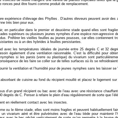
de ronces peut être fourni comme produit de remplacement.
 expérience d’élevage des Phyllies . D’autres éleveurs peuvent avoir des avi
onne très bien pour eux.
ir, en particulier dans le premier et deuxième stade quand elles sont fragiles 
tades supérieurs ou plusieurs jeunes nymphes d’une espèce non-agressive de
idus. Préférer les vieilles feuilles au jeunes pousses, car elles contiennent t
sistantes ou à un des hybrides à feuilles persistantes.
ud avec les températures idéales de journée entre 25 degrés C et 32 degré
oin également d’une ventilation raisonnable. C’est la difficulté pour obten
s nymphes si les parois (verre ou plastique) du vivarium sont particulière
séquence de les faire se coller sur de telles surfaces où ils se refroidiraien
rnir la ventilation et l’humidité pour de jeunes nymphes sans les laisser se "
sorbant de cuisine au fond du récipient mouillé et placez le logement sur u
s d’un grand récipient ou bac avec de l’eau avec une résistance chauffante 
30 degrés de C. Penser à refaire le plein d’eau régulièrement de sorte que l’él
rent en réellement contact avec les insectes.
e ou le 4ème stade, elles sont moins fragiles et peuvent habituellement fair
un vivarium aéré et être pulvérisées avec de l’eau tiède pour maintenir l’
ateur avec le bec pêché verticalement de sorte qu’on permette à la brume d