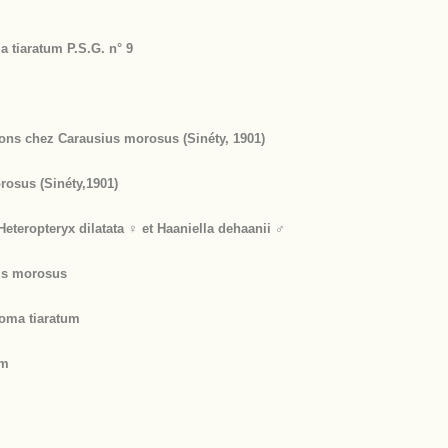
 tiaratum P.S.G. n° 9
ions chez Carausius morosus (Sinéty, 1901)
rosus (Sinéty,1901)
eropteryx dilatata ♀ et Haaniella dehaanii ♂
us morosus
soma tiaratum
um