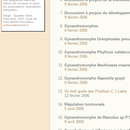
des plaquettes dans les
ofﬁces de tourisme et dans
9 février 2006
les associations naturalistes
françaises.
Discussion à propos du développeme
Siège : Quartier Saint
9 février 2006
Pancrace, 3241 route de
Très 06440 l’Escarène
anibara@hotmail.fr
Gynandromorphes
9 février 2006
Gynandromorphe Oreophoetes peru
9 février 2006
Gynandromorphe Phyllium celebic
9 février 2006
Gynandromorphe Neohirasea maere
9 février 2006
Gynandromorphe Haaniella grayii
9 février 2006
Un bref guide des Phyllium C.J.Lakin
12 février 2006
Régulation hormonale
5 avril 2006
Gynandromorphe de Ramulus sp P.
9 avril 2006