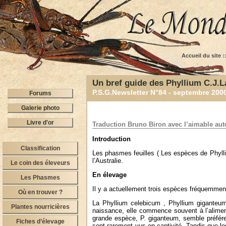
Accueil du site
:
Un bref guide des Phyllium C.J.L
P.S.G.Newsletter N°84 - septembre 200
Forums
Galerie photo
Livre d'or
Traduction Bruno Biron avec l’aimable aut
Introduction
Classification
Les phasmes feuilles ( Les espèces de Phylli
l’Australie.
Le coin des éleveurs
En élevage
Les Phasmes
Il y a actuellement trois espèces fréquemment
Où en trouver ?
La Phyllium celebicum , Phyllium giganteum
Plantes nourricières
naissance, elle commence souvent à l’alimen
grande espèce, P. giganteum, semble préfére
Fiches d’élevage
sont rarement vus en captivité. Tandis que le