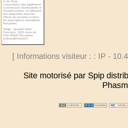
et de Paris.
L’association vise également
à promouvoir l’écotourisme et
l’environnement, en diffusant
des plaquettes dans les
ofﬁces de tourisme et dans
les associations naturalistes
françaises.
Siège : Quartier Saint
Pancrace, 3241 route de
Très 06440 l’Escarène
anibara@hotmail.fr
[ Informations visiteur : : IP - 10.
Site motorisé par Spip distr
Phasm