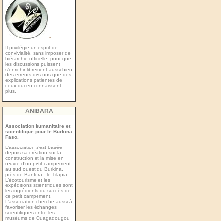
-
Il privilégie un esprit de
convivialité, sans imposer de
hiérarchie officielle, pour que
les discussions puissent
s’enrichir librement aussi bien
des erreurs des uns que des
explications patientes de
ceux qui en connaissent
plus.
ANIBARA
Association humanitaire et
scientifique pour le Burkina
Faso.
L’association s’est basée
depuis sa création sur la
construction et la mise en
œuvre d’un petit campement
au sud ouest du Burkina,
près de Banfora : le Tilapia.
L’écotourisme et les
expéditions scientiﬁques sont
les ingrédients du succès de
ce petit campement.
L’association cherche aussi à
favoriser les échanges
scientiﬁques entre les
muséums de Ouagadougou