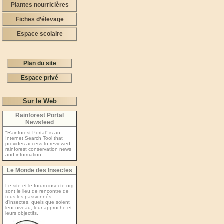
Plantes nourricières
Fiches d’élevage
Espace scolaire
Plan du site
Espace privé
Sur le Web
Rainforest Portal
Newsfeed
"Rainforest Portal" is an
Internet Search Tool that
provides access to reviewed
rainforest conservation news
and information
Le Monde des Insectes
Le site et le forum insecte.org
sont le lieu de rencontre de
tous les passionnés
d’insectes, quels que soient
leur niveau, leur approche et
leurs objectifs.