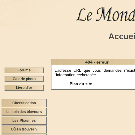
Accuei
404 - erreur
Forums
L'adresse URL que vous demandez n'exist
l'information recherchée.
Galerie photo
Plan du site
Livre d'or
Classification
Le coin des éleveurs
Les Phasmes
Où en trouver ?