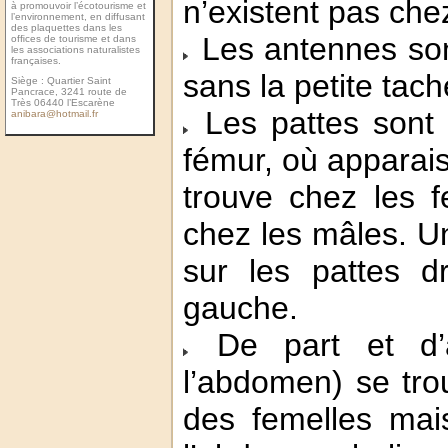
n’existent pas che
à promouvoir l’écotourisme et
l’environnement, en diffusant
des plaquettes dans les
Les antennes son
ofﬁces de tourisme et dans
les associations naturalistes
françaises.
sans la petite tac
Siège : Quartier Saint
Pancrace, 3241 route de
Très 06440 l’Escarène
Les pattes sont no
anibara@hotmail.fr
fémur, où apparais
trouve chez les 
chez les mâles. Un
sur les pattes d
gauche.
De part et d’a
l’abdomen) se tro
des femelles mai