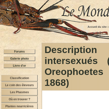
Accueil du site
:
Description
Forums
intersexués
Galerie photo
Livre d'or
Oreophoete
Classification
1868)
Le coin des éleveurs
Les Phasmes
Où en trouver ?
Plantes nourricières