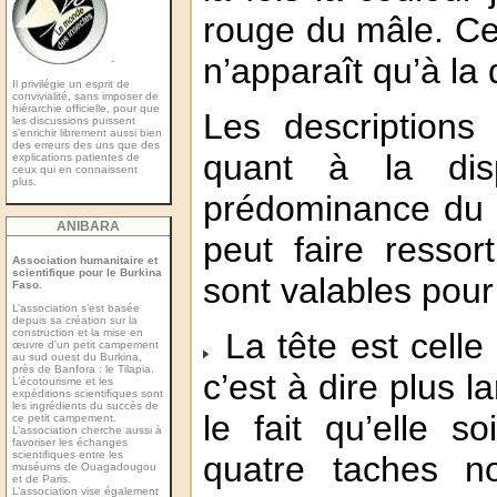
rouge du mâle. Cet
n’apparaît qu’à la
-
Il privilégie un esprit de
convivialité, sans imposer de
hiérarchie officielle, pour que
Les descriptions 
les discussions puissent
s’enrichir librement aussi bien
des erreurs des uns que des
quant à la dis
explications patientes de
ceux qui en connaissent
plus.
prédominance du r
ANIBARA
peut faire ressor
Association humanitaire et
scientifique pour le Burkina
sont valables pour
Faso.
L’association s’est basée
depuis sa création sur la
construction et la mise en
La tête est celle
œuvre d’un petit campement
au sud ouest du Burkina,
près de Banfora : le Tilapia.
c’est à dire plus l
L’écotourisme et les
expéditions scientiﬁques sont
les ingrédients du succès de
le fait qu’elle s
ce petit campement.
L’association cherche aussi à
favoriser les échanges
scientiﬁques entre les
quatre taches no
muséums de Ouagadougou
et de Paris.
L’association vise également