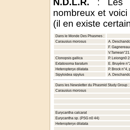
N.D.L.R.
: Les g
nombreux et voici
(il en existe certa
Dans le Monde Des Phasmes :
Carausius morosus
A. Deschandol
F. Gagnereaud
V.Tamean°21.
Clonopsis gallica
P. Leiongn0 2
Extatosoma tiaratum
E. Bruyère n°
Heteropteryx dilatata
P. Brock n°4, 
Sipyloidea sipylus
A. Deschandol
Dans les Newsletter du Phasmid Study Group :
Carausius morosus
Eurycantha calcarat
Eurycantha sp. (PSG n0 44)
Heteropteryx dilatata