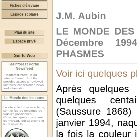
Fiches d’élevage
J.M. Aubin
Espace scolaire
LE MONDE DES P
Plan du site
Décembre 19
Espace privé
PHASMES
Sur le Web
Rainforest Portal
Newsfeed
Voir ici quelques
"Rainforest Portal" is an
Internet Search Tool that
provides access to reviewed
rainforest conservation news
Après quelques 
and information
quelques centa
Le Monde des Insectes
Le site et le forum insecte.org
(Saussure 1868) e
sont le lieu de rencontre de
tous les passionnés
d’insectes, quels que soient
janvier 1994, naqu
leur niveau, leur approche et
leurs objectifs.
la fois la couleur