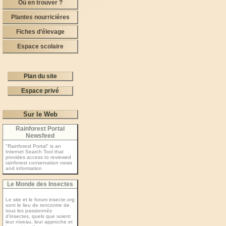
Où en trouver ?
Plantes nourricières
Fiches d’élevage
Espace scolaire
Plan du site
Espace privé
Sur le Web
Rainforest Portal
Newsfeed
"Rainforest Portal" is an
Internet Search Tool that
provides access to reviewed
rainforest conservation news
and information
Le Monde des Insectes
Le site et le forum insecte.org
sont le lieu de rencontre de
tous les passionnés
d’insectes, quels que soient
leur niveau, leur approche et