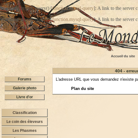
Warning
: mysql_query() [
function.mysql-query
]: A link to the server
Warning
: mysql_query() [
function.mysql-query
]: A link to the server
Accueil du site
404 - erreu
Forums
L'adresse URL que vous demandez n'existe pas.
Galerie photo
Plan du site
Livre d'or
Classification
Le coin des éleveurs
Les Phasmes