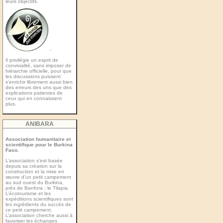
leurs objectifs.
-
Il privilégie un esprit de
convivialité, sans imposer de
hiérarchie officielle, pour que
les discussions puissent
s’enrichir librement aussi bien
des erreurs des uns que des
explications patientes de
ceux qui en connaissent
plus.
ANIBARA
Association humanitaire et
scientifique pour le Burkina
Faso.
L’association s’est basée
depuis sa création sur la
construction et la mise en
œuvre d’un petit campement
au sud ouest du Burkina,
près de Banfora : le Tilapia.
L’écotourisme et les
expéditions scientiﬁques sont
les ingrédients du succès de
ce petit campement.
L’association cherche aussi à
favoriser les échanges