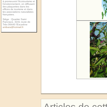
à promouvoir l’écotourisme et
l’environnement, en diffusant
des plaquettes dans les
ofﬁces de tourisme et dans
les associations naturalistes
françaises.
Siège : Quartier Saint
Pancrace, 3241 route de
Très 06440 l’Escarène
anibara@hotmail.fr