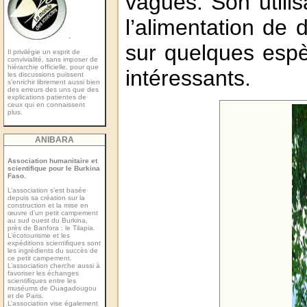
vagues. Son utili
l’alimentation de
-
sur quelques esp
Il privilégie un esprit de
convivialité, sans imposer de
hiérarchie officielle, pour que
intéressants.
les discussions puissent
s’enrichir librement aussi bien
des erreurs des uns que des
explications patientes de
ceux qui en connaissent
plus.
ANIBARA
Association humanitaire et
scientifique pour le Burkina
Faso.
L’association s’est basée
depuis sa création sur la
construction et la mise en
œuvre d’un petit campement
au sud ouest du Burkina,
près de Banfora : le Tilapia.
L’écotourisme et les
expéditions scientiﬁques sont
les ingrédients du succès de
ce petit campement.
L’association cherche aussi à
favoriser les échanges
scientiﬁques entre les
muséums de Ouagadougou
et de Paris.
L’association vise également