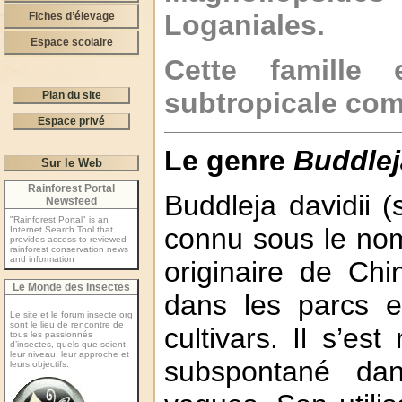
Loganiales.
Fiches d’élevage
Espace scolaire
Cette famille e
subtropicale com
Plan du site
Espace privé
Le genre
Buddlej
Sur le Web
Rainforest Portal
Buddleja davidii (
Newsfeed
"Rainforest Portal" is an
connu sous le nom
Internet Search Tool that
provides access to reviewed
rainforest conservation news
and information
originaire de Ch
Le Monde des Insectes
dans les parcs e
Le site et le forum insecte.org
sont le lieu de rencontre de
cultivars. Il s’es
tous les passionnés
d’insectes, quels que soient
leur niveau, leur approche et
subspontané dan
leurs objectifs.