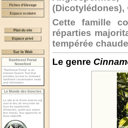
(Dicotylédones),
Fiches d’élevage
Espace scolaire
Cette famille 
réparties majorit
Plan du site
Espace privé
tempérée chaude
Sur le Web
Le genre
Cinna
Rainforest Portal
Newsfeed
"Rainforest Portal" is an
Internet Search Tool that
provides access to reviewed
rainforest conservation news
and information
Le Monde des Insectes
Le site et le forum insecte.org
sont le lieu de rencontre de
tous les passionnés
d’insectes, quels que soient
leur niveau, leur approche et
leurs objectifs.