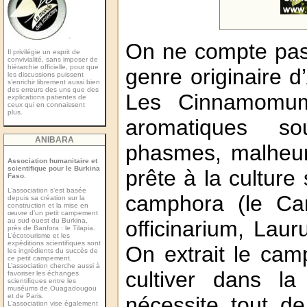
-
On ne compte pas
Il privilégie un esprit de
convivialité, sans imposer de
hiérarchie officielle, pour que
genre originaire d’
les discussions puissent
s’enrichir librement aussi bien
des erreurs des uns que des
Les Cinnamomum 
explications patientes de
ceux qui en connaissent
plus.
aromatiques s
ANIBARA
phasmes, malheu
Association humanitaire et
scientifique pour le Burkina
prête à la culture 
Faso.
L’association s’est basée
camphora (le Ca
depuis sa création sur la
construction et la mise en
œuvre d’un petit campement
au sud ouest du Burkina,
officinarium, La
près de Banfora : le Tilapia.
L’écotourisme et les
expéditions scientiﬁques sont
On extrait le cam
les ingrédients du succès de
ce petit campement.
L’association cherche aussi à
cultiver dans la
favoriser les échanges
scientiﬁques entre les
muséums de Ouagadougou
et de Paris.
nécessite tout d
L’association vise également