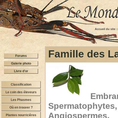
Accueil du site
:
Famille des L
Forums
Galerie photo
Livre d'or
Classification
Le coin des éleveurs
Emb
Les Phasmes
Spermatophyte
Où en trouver ?
Angiospermes, 
Plantes nourricières