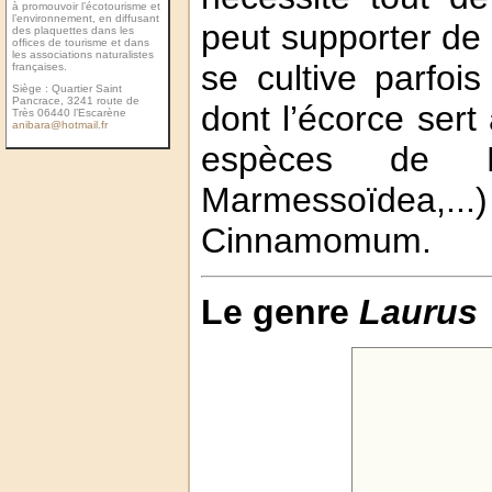
à promouvoir l’écotourisme et
l’environnement, en diffusant
peut supporter de
des plaquettes dans les
ofﬁces de tourisme et dans
les associations naturalistes
se cultive parfoi
françaises.
Siège : Quartier Saint
Pancrace, 3241 route de
dont l’écorce sert
Très 06440 l’Escarène
anibara@hotmail.fr
espèces de Nec
Marmessoïdea,
Cinnamomum.
Le genre
Laurus