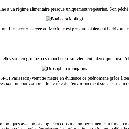
caine a un régime alimentaire presque uniquement végétarien. Son péché 
dure. L’espèce observée au Mexique est presque totalement herbivore, e
and elles sont en groupe, ces mouches se souviennent mieux que lorsqu’ell
CI ParisTech) vient de mettre en évidence ce phénomène grâce à des te
stigation pour comprendre le rôle de l’environnement social sur la modu
onomiques avec un catalogue en construction permanente au fur et à me
e jour et les entrées fournissent des informations sur le nom valide, la p