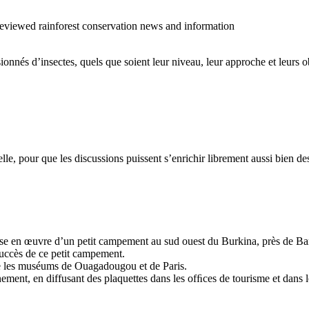
o reviewed rainforest conservation news and information
sionnés d’insectes, quels que soient leur niveau, leur approche et leurs ob
cielle, pour que les discussions puissent s’enrichir librement aussi bien 
 mise en œuvre d’un petit campement au sud ouest du Burkina, près de Ban
succès de ce petit campement.
tre les muséums de Ouagadougou et de Paris.
ment, en diffusant des plaquettes dans les ofﬁces de tourisme et dans les