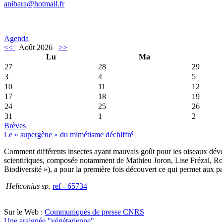
anibara@hotmail.fr
Agenda
<<
Août 2026
>>
Lu
Ma
27
28
29
3
4
5
10
11
12
17
18
19
24
25
26
31
1
2
Brèves
Le « supergène » du mimétisme déchiffré
Comment différents insectes ayant mauvais goût pour les oiseaux dévelo
scientifiques, composée notamment de Mathieu Joron, Lise Frézal, R
Biodiversité »), a pour la première fois découvert ce qui permet aux p
Heliconius sp.
ref - 65734
Sur le Web :
Communiqués de presse CNRS
Une araignée "végétarienne"