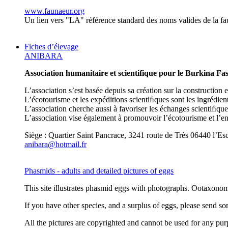
www.faunaeur.org
Un lien vers "LA" référence standard des noms valides de la fau
Fiches d’élevage
ANIBARA
Association humanitaire et scientifique pour le Burkina Fas
L’association s’est basée depuis sa création sur la construction
L’écotourisme et les expéditions scientiﬁques sont les ingrédie
L’association cherche aussi à favoriser les échanges scientiﬁq
L’association vise également à promouvoir l’écotourisme et l’env
Siège : Quartier Saint Pancrace, 3241 route de Très 06440 l’Es
anibara@hotmail.fr
Phasmids - adults and detailed pictures of eggs
This site illustrates phasmid eggs with photographs. Ootaxonomy
If you have other species, and a surplus of eggs, please send so
All the pictures are copyrighted and cannot be used for any purp