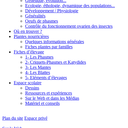
Génétique, évolution...
Ecologie, éthologie, dynamique des populations...
Développement / Physiologie
Généralités
Oeufs de phasmes
Contrôle du fonctionnement ovarien des insectes
Où en trouver ?
Plantes nourricières
Quelques informations générales
Fiches plantes par familles
Fiches d’élevage
1- Les Phasmes
2- Criquets-Phasmes et Katydides
3- Les Mantes
4- Les Blattes
5- Eléments d’élevages
Espace scolaire
Dessins
Ressources et expériences
Sur le Web et dans les Médias
Matériel et conseils
Plan du site
Espace privé