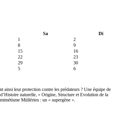
Sa
Di
1
2
8
9
15
16
22
23
29
30
5
6
t ainsi leur protection contre les prédateurs ? Une équipe de
stoire naturelle, « Origine, Structure et Evolution de la
ée mimétisme Müllérien : un « supergène ».