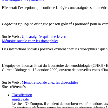
Elle serait l’exception qui confirme la règle : une araignée sud-améri
Bagheera kiplingi
se distingue par son goût très prononcé pour la ver
Sur le Web :
Une araignée qui aime le vert
Mémoire sociale chez les drosophiles
Des interactions sociales positives existent chez les drosophiles : qu
L’équipe de Thomas Preat du laboratoire de neurobiologie (CNRS / ESP
Current Biology du 13 octobre 2009, ouvrent de nouvelles voies d’inve
Sur le Web :
Mémoire sociale chez les drosophiles
Sites référencés
Classification
sungaya.de
Le site d’O Zompro, il contient de nombreuses informations tax
Ce catalogue référence toutes les espèces de phasmes décrites à c