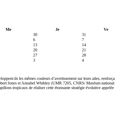
Me
Je
Ve
30
31
6
7
13
14
20
21
27
28
3
4
ppent-ils les mêmes couleurs d’avertissement sur leurs ailes, renforçan
obert Jones et Annabel Whibley (UMR 7205, CNRS/ Muséum national d’Hi
apillons tropicaux de réaliser cette étonnante stratégie évolutive appel