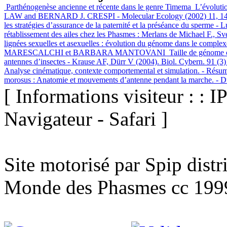
Parthénogenèse ancienne et récente dans le genre Timema
L’évoluti
LAW and BERNARD J. CRESPI - Molecular Ecology (2002) 11, 147
les stratégies d’assurance de la paternité et la préséance du sperme 
rétablissement des ailes chez les Phasmes : Merlans de Michael F.
lignées sexuelles et asexuelles : évolution du génome dans 
MARESCALCHI et BARBARA MANTOVANI
Taille de génome 
antennes d’insectes - Krause AF, Dürr V (2004). Biol. Cybern. 91 (3)
Analyse cinématique, contexte comportemental et simulation. - Rés
morosus : Anatomie et mouvements d’antenne pendant la marche. - D
[ Informations visiteur : : I
Navigateur - Safari ]
Site motorisé par Spip dist
Monde des Phasmes cc 199