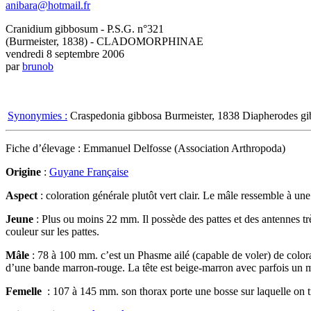
anibara@hotmail.fr
Cranidium gibbosum - P.S.G. n°321
(Burmeister, 1838) - CLADOMORPHINAE
vendredi 8 septembre 2006
par
brunob
Synonymies :
Craspedonia gibbosa Burmeister, 1838
Diapherodes gi
Fiche d’élevage : Emmanuel Delfosse (Association Arthropoda)
Origine
:
Guyane Française
Aspect
: coloration générale plutôt vert clair. Le mâle ressemble à une b
Jeune
: Plus ou moins 22 mm. Il possède des pattes et des antennes t
couleur sur les pattes.
Mâle
: 78 à 100 mm. c’est un Phasme ailé (capable de voler) de colora
d’une bande marron-rouge. La tête est beige-marron avec parfois un ma
Femelle
: 107 à 145 mm. son thorax porte une bosse sur laquelle on t