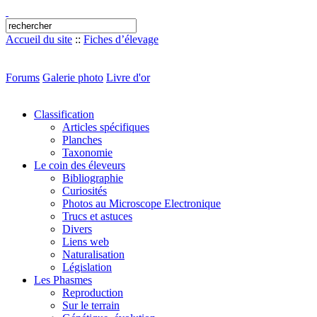
Accueil du site
::
Fiches d’élevage
Forums
Galerie photo
Livre d'or
Classification
Articles spécifiques
Planches
Taxonomie
Le coin des éleveurs
Bibliographie
Curiosités
Photos au Microscope Electronique
Trucs et astuces
Divers
Liens web
Naturalisation
Législation
Les Phasmes
Reproduction
Sur le terrain