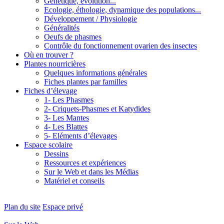
Génétique, évolution...
Ecologie, éthologie, dynamique des populations...
Développement / Physiologie
Généralités
Oeufs de phasmes
Contrôle du fonctionnement ovarien des insectes
Où en trouver ?
Plantes nourricières
Quelques informations générales
Fiches plantes par familles
Fiches d’élevage
1- Les Phasmes
2- Criquets-Phasmes et Katydides
3- Les Mantes
4- Les Blattes
5- Eléments d’élevages
Espace scolaire
Dessins
Ressources et expériences
Sur le Web et dans les Médias
Matériel et conseils
Plan du site
Espace privé