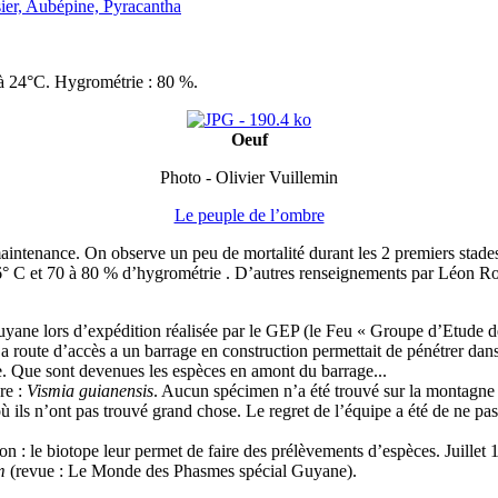
sier, Aubépine, Pyracantha
2 à 24°C. Hygrométrie : 80 %.
Oeuf
Photo - Olivier Vuillemin
Le peuple de l’ombre
maintenance. On observe un peu de mortalité durant les 2 premiers stades
 26° C et 70 à 80 % d’hygrométrie . D’autres renseignements par Léon R
yane lors d’expédition réalisée par le GEP (le Feu « Groupe d’Etude des
a route d’accès a un barrage en construction permettait de pénétrer dans 
ée. Que sont devenues les espèces en amont du barrage...
re :
Vismia guianensis
. Aucun spécimen n’a été trouvé sur la montagne 
 ils n’ont pas trouvé grand chose. Le regret de l’équipe a été de ne pas 
n : le biotope leur permet de faire des prélèvements d’espèces. Juill
m
(revue : Le Monde des Phasmes spécial Guyane).