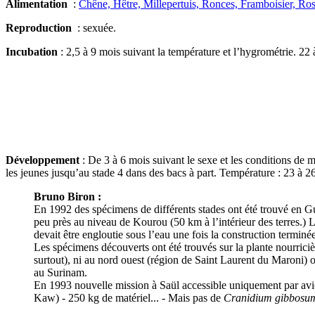
Alimentation
:
Chêne, Hêtre, Millepertuis, Ronces, Framboisier, Ro
Reproduction
: sexuée.
Incubation
: 2,5 à 9 mois suivant la température et l’hygrométrie. 2
Développement
: De 3 à 6 mois suivant le sexe et les conditions de 
les jeunes jusqu’au stade 4 dans des bacs à part. Température : 23 à
Bruno Biron :
En 1992 des spécimens de différents stades ont été trouvé en Gu
peu près au niveau de Kourou (50 km à l’intérieur des terres.) L
devait être engloutie sous l’eau une fois la construction termin
Les spécimens découverts ont été trouvés sur la plante nourriciè
surtout), ni au nord ouest (région de Saint Laurent du Maroni) où
au Surinam.
En 1993 nouvelle mission à Saül accessible uniquement par avio
Kaw) - 250 kg de matériel... - Mais pas de
Cranidium gibbosu