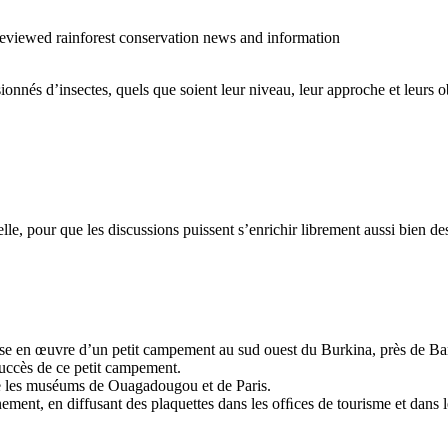
o reviewed rainforest conservation news and information
sionnés d’insectes, quels que soient leur niveau, leur approche et leurs ob
cielle, pour que les discussions puissent s’enrichir librement aussi bien 
 mise en œuvre d’un petit campement au sud ouest du Burkina, près de Ban
succès de ce petit campement.
tre les muséums de Ouagadougou et de Paris.
ment, en diffusant des plaquettes dans les ofﬁces de tourisme et dans les