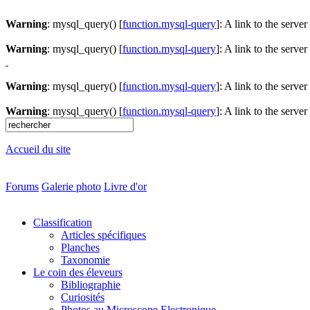
Warning
: mysql_query() [
function.mysql-query
]: A link to the serve
Warning
: mysql_query() [
function.mysql-query
]: A link to the serve
Warning
: mysql_query() [
function.mysql-query
]: A link to the serve
Warning
: mysql_query() [
function.mysql-query
]: A link to the serve
Accueil du site
Forums
Galerie photo
Livre d'or
Classification
Articles spécifiques
Planches
Taxonomie
Le coin des éleveurs
Bibliographie
Curiosités
Photos au Microscope Electronique