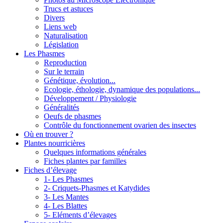
Trucs et astuces
Divers
Liens web
Naturalisation
Législation
Les Phasmes
Reproduction
Sur le terrain
Génétique, évolution...
Ecologie, éthologie, dynamique des populations...
Développement / Physiologie
Généralités
Oeufs de phasmes
Contrôle du fonctionnement ovarien des insectes
Où en trouver ?
Plantes nourricières
Quelques informations générales
Fiches plantes par familles
Fiches d’élevage
1- Les Phasmes
2- Criquets-Phasmes et Katydides
3- Les Mantes
4- Les Blattes
5- Eléments d’élevages