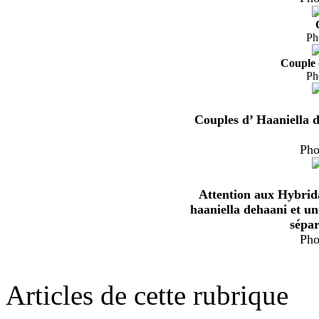
Ph
Couple 
Ph
Couples d’ Haaniella 
Pho
Attention aux Hybrida
haaniella dehaani et un
sépar
Pho
Articles de cette rubrique