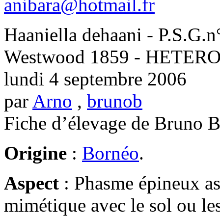
anibara@hotmail.fr
Haaniella dehaani - P.S.G.
Westwood 1859 - HETE
lundi 4 septembre 2006
par
Arno
,
brunob
Fiche d’élevage de Bruno B
Origine
:
Bornéo
.
Aspect
: Phasme épineux ass
mimétique avec le sol ou les