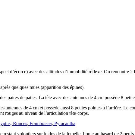
(aspect d’écorce) avec des attitudes d’immobilité réflexe. On rencontre 
s après quelques mues (apparition des épines).
es paires de pattes. La tête avec des antennes de 4 cm possède 8 petites 
des antennes de 4 cm et possède aussi 8 petites pointes à l’arrière. Le co
 rouges au niveau de l’articulation tête-corps.
alyptus, Ronces, Framboisier, Pyracantha
e restant volontiers sur le dos de la femelle. Ponte au hasard de 2 oe