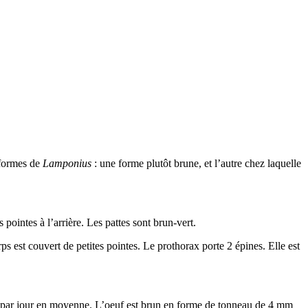
2 formes de
Lamponius
: une forme plutôt brune, et l’autre chez laquelle
pointes à l’arrière. Les pattes sont brun-vert.
rps est couvert de petites pointes. Le prothorax porte 2 épines. Elle est
ufs par jour en moyenne. L’oeuf est brun en forme de tonneau de 4 mm