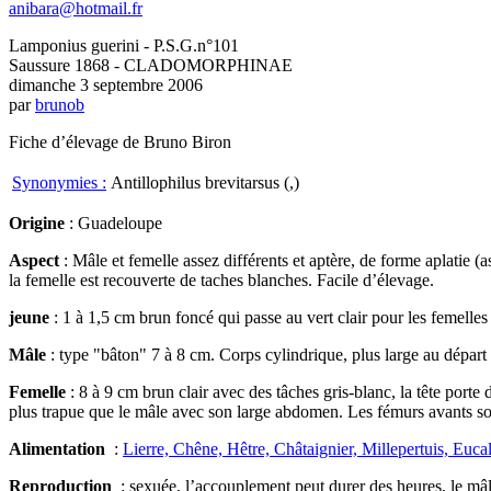
anibara@hotmail.fr
Lamponius guerini - P.S.G.n°101
Saussure 1868 - CLADOMORPHINAE
dimanche 3 septembre 2006
par
brunob
Fiche d’élevage de Bruno Biron
Synonymies :
Antillophilus brevitarsus (,)
Origine
: Guadeloupe
Aspect
: Mâle et femelle assez différents et aptère, de forme aplatie 
la femelle est recouverte de taches blanches. Facile d’élevage.
jeune
: 1 à 1,5 cm brun foncé qui passe au vert clair pour les femelle
Mâle
: type "bâton" 7 à 8 cm. Corps cylindrique, plus large au départ d
Femelle
: 8 à 9 cm brun clair avec des tâches gris-blanc, la tête porte 
plus trapue que le mâle avec son large abdomen. Les fémurs avants sont
Alimentation
:
Lierre, Chêne, Hêtre, Châtaignier, Millepertuis, Euc
Reproduction
: sexuée, l’accouplement peut durer des heures, le mâl