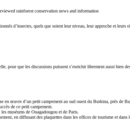
o reviewed rainforest conservation news and information
sionnés d’insectes, quels que soient leur niveau, leur approche et leurs ob
cielle, pour que les discussions puissent s’enrichir librement aussi bien 
 mise en œuvre d’un petit campement au sud ouest du Burkina, près de Ban
succès de ce petit campement.
tre les muséums de Ouagadougou et de Paris.
ment, en diffusant des plaquettes dans les ofﬁces de tourisme et dans les