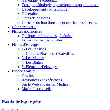
Génétique, évolution...
Ecologie, éthologie, dynamique des populations...
Développement / Physiologie
Généralités
Oeufs de phasmes
Contrôle du fonctionnement ovarien des insectes
Où en trouver ?
Plantes nourricières
Quelques informations générales
Fiches plantes par familles
Fiches d’élevage
1- Les Phasmes
2- Criquets-Phasmes et Katydides
3- Les Mantes
4- Les Blattes
5- Eléments d’élevages
Espace scolaire
Dessins
Ressources et expériences
Sur le Web et dans les Médias
Matériel et conseils
Plan du site
Espace privé