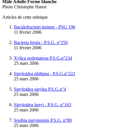
Mâle Adulte Forme blanche
Photo Christophe Hanot
Articles de cette rubrique
Baculofractum insigne - PSG 196
11 février 2006
Bacteria ferula - P.S.G. n°250
11 février 2006
Xylica oedematosa P.S.G.n°234
25 mars 2006
Sipyloidea philippa - P.S.G.n°222
25 mars 2006
Sipyloidea sipylus P.S.G.n°4
25 mars 2006
Sipyloidea larryi - P.S.G. n°163
25 mars 2006
Sosibia parvipennis P.S.G. n°89
25 mars 2006