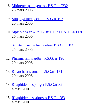
Mithrenes panayensis - P.S.G. n°232
25 mars 2006
Sungaya inexpectata P.S.G.n°195
25 mars 2006
Sipyloidea sp - P.S.G. n°103 "THAILAND 8"
25 mars 2006
Sceptrophasma hispidulum P.S.G n°183
25 mars 2006
Phasma reinwardtii - P.S.G. n°190
29 mars 2006
Rhynchacris ornata P.S.G.n° 171
29 mars 2006
Rhaphiderus spiniger P.S.G.n°82
4 avril 2006
Rhaphiderus scabrosus P.S.G.n°83
4 avril 2006