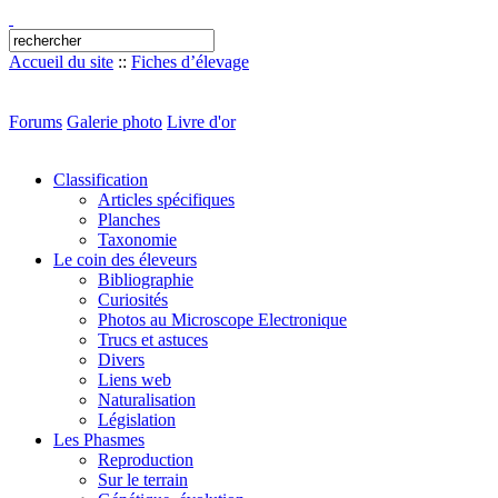
Accueil du site
::
Fiches d’élevage
Forums
Galerie photo
Livre d'or
Classification
Articles spécifiques
Planches
Taxonomie
Le coin des éleveurs
Bibliographie
Curiosités
Photos au Microscope Electronique
Trucs et astuces
Divers
Liens web
Naturalisation
Législation
Les Phasmes
Reproduction
Sur le terrain