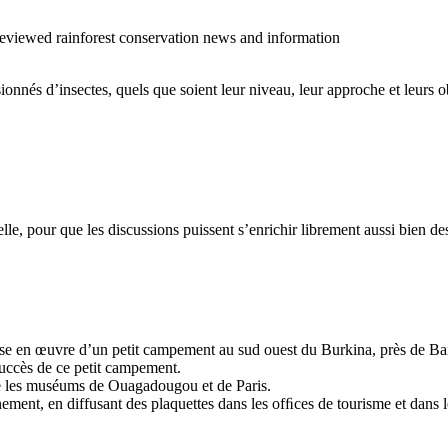
o reviewed rainforest conservation news and information
sionnés d’insectes, quels que soient leur niveau, leur approche et leurs ob
cielle, pour que les discussions puissent s’enrichir librement aussi bien 
 mise en œuvre d’un petit campement au sud ouest du Burkina, près de Ban
succès de ce petit campement.
tre les muséums de Ouagadougou et de Paris.
ment, en diffusant des plaquettes dans les ofﬁces de tourisme et dans les