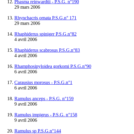
Phasma reinwardtii - P.S.G. n°190
29 mars 2006
Rhynchacris ornata P.S.G.n° 171
29 mars 2006
Rhaphiderus spiniger P.S.G.n°82
4 avril 2006
Rhaphiderus scabrosus P.S.G.n°83
4 avril 2006
Rhamphosipyloidea gorkomi P.S.G.n°90
6 avril 2006
Carausius morosus - P.S.G.n°1
6 avril 2006
Ramulus anceps - P.S.G. n°159
9 avril 2006
Ramulus impigrus - P.S.G. n°158
9 avril 2006
Ramulus sp P.S.G.n°144