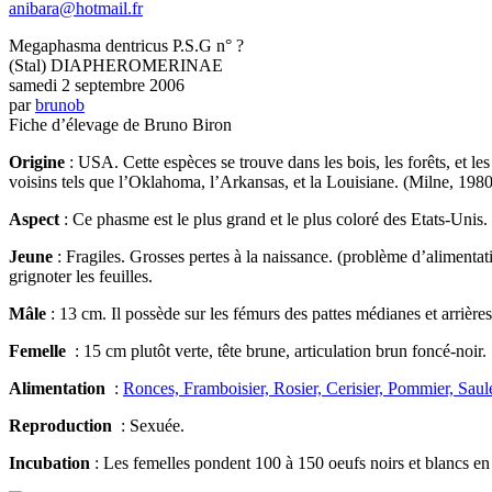
anibara@hotmail.fr
Megaphasma dentricus P.S.G n° ?
(Stal) DIAPHEROMERINAE
samedi 2 septembre 2006
par
brunob
Fiche d’élevage de Bruno Biron
Origine
: USA. Cette espèces se trouve dans les bois, les forêts, et le
voisins tels que l’Oklahoma, l’Arkansas, et la Louisiane. (Milne, 1980
Aspect
: Ce phasme est le plus grand et le plus coloré des Etats-Unis.
Jeune
: Fragiles. Grosses pertes à la naissance. (problème d’alimentat
grignoter les feuilles.
Mâle
: 13 cm. Il possède sur les fémurs des pattes médianes et arrière
Femelle
: 15 cm plutôt verte, tête brune, articulation brun foncé-noir.
Alimentation
:
Ronces, Framboisier, Rosier, Cerisier, Pommier, Saul
Reproduction
: Sexuée.
Incubation
: Les femelles pondent 100 à 150 oeufs noirs et blancs en l