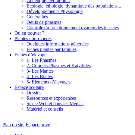
Génétique, évolution...
Ecologie, éthologie, dynamique des populations...
Développement / Physiologie
Généralités
Oeufs de phasmes
Contrôle du fonctionnement ovarien des insectes
Où en trouver ?
Plantes nourricières
Quelques informations générales
Fiches plantes par familles
Fiches d’élevage
1- Les Phasmes
2- Criquets-Phasmes et Katydides
3- Les Mantes
4- Les Blattes
5- Eléments d’élevages
Espace scolaire
Dessins
Ressources et expériences
Sur le Web et dans les Médias
Matériel et conseils
Plan du site
Espace privé