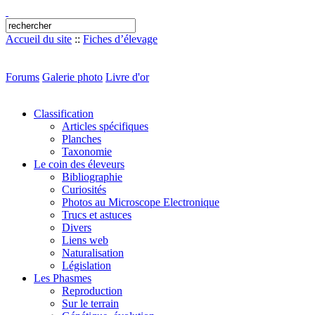
Accueil du site
::
Fiches d’élevage
Forums
Galerie photo
Livre d'or
Classification
Articles spécifiques
Planches
Taxonomie
Le coin des éleveurs
Bibliographie
Curiosités
Photos au Microscope Electronique
Trucs et astuces
Divers
Liens web
Naturalisation
Législation
Les Phasmes
Reproduction
Sur le terrain