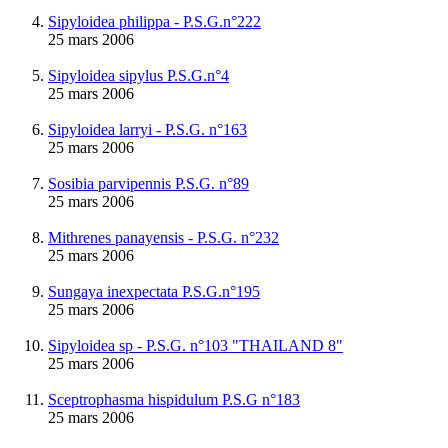
Sipyloidea philippa - P.S.G.n°222
25 mars 2006
Sipyloidea sipylus P.S.G.n°4
25 mars 2006
Sipyloidea larryi - P.S.G. n°163
25 mars 2006
Sosibia parvipennis P.S.G. n°89
25 mars 2006
Mithrenes panayensis - P.S.G. n°232
25 mars 2006
Sungaya inexpectata P.S.G.n°195
25 mars 2006
Sipyloidea sp - P.S.G. n°103 "THAILAND 8"
25 mars 2006
Sceptrophasma hispidulum P.S.G n°183
25 mars 2006