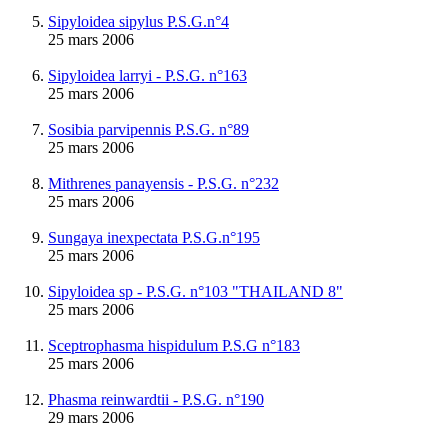
Sipyloidea sipylus P.S.G.n°4
25 mars 2006
Sipyloidea larryi - P.S.G. n°163
25 mars 2006
Sosibia parvipennis P.S.G. n°89
25 mars 2006
Mithrenes panayensis - P.S.G. n°232
25 mars 2006
Sungaya inexpectata P.S.G.n°195
25 mars 2006
Sipyloidea sp - P.S.G. n°103 "THAILAND 8"
25 mars 2006
Sceptrophasma hispidulum P.S.G n°183
25 mars 2006
Phasma reinwardtii - P.S.G. n°190
29 mars 2006