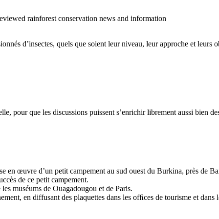
o reviewed rainforest conservation news and information
sionnés d’insectes, quels que soient leur niveau, leur approche et leurs ob
cielle, pour que les discussions puissent s’enrichir librement aussi bien 
 mise en œuvre d’un petit campement au sud ouest du Burkina, près de Ban
succès de ce petit campement.
tre les muséums de Ouagadougou et de Paris.
ment, en diffusant des plaquettes dans les ofﬁces de tourisme et dans les