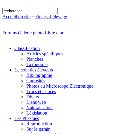
Accueil du site
::
Fiches d’élevage
Forums
Galerie photo
Livre d'or
Classification
Articles spécifiques
Planches
Taxonomie
Le coin des éleveurs
Bibliographie
Curiosités
Photos au Microscope Electronique
Trucs et astuces
Divers
Liens web
Naturalisation
Législation
Les Phasmes
Reproduction
Sur le terrain