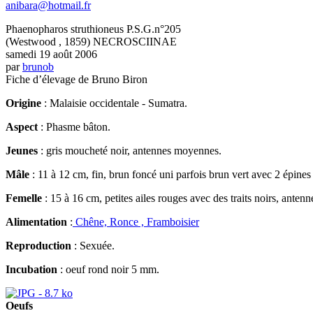
anibara@hotmail.fr
Phaenopharos struthioneus P.S.G.n°205
(Westwood , 1859) NECROSCIINAE
samedi 19 août 2006
par
brunob
Fiche d’élevage de Bruno Biron
Origine
: Malaisie occidentale - Sumatra.
Aspect
: Phasme bâton.
Jeunes
: gris moucheté noir, antennes moyennes.
Mâle
: 11 à 12 cm, fin, brun foncé uni parfois brun vert avec 2 épines 
Femelle
: 15 à 16 cm, petites ailes rouges avec des traits noirs, ante
Alimentation
:
Chêne, Ronce , Framboisier
Reproduction
: Sexuée.
Incubation
: oeuf rond noir 5 mm.
Oeufs