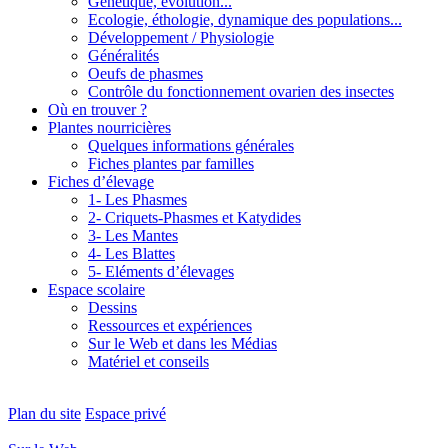
Génétique, évolution...
Ecologie, éthologie, dynamique des populations...
Développement / Physiologie
Généralités
Oeufs de phasmes
Contrôle du fonctionnement ovarien des insectes
Où en trouver ?
Plantes nourricières
Quelques informations générales
Fiches plantes par familles
Fiches d’élevage
1- Les Phasmes
2- Criquets-Phasmes et Katydides
3- Les Mantes
4- Les Blattes
5- Eléments d’élevages
Espace scolaire
Dessins
Ressources et expériences
Sur le Web et dans les Médias
Matériel et conseils
Plan du site
Espace privé