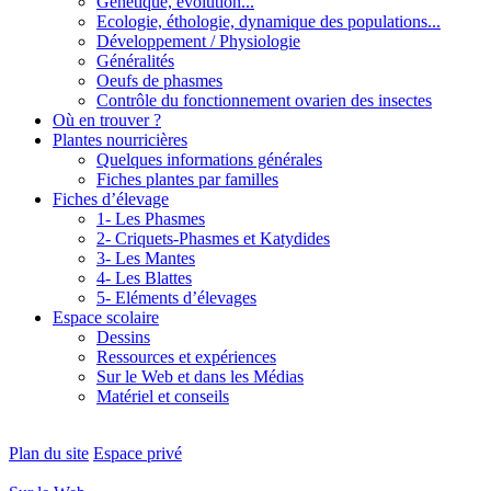
Génétique, évolution...
Ecologie, éthologie, dynamique des populations...
Développement / Physiologie
Généralités
Oeufs de phasmes
Contrôle du fonctionnement ovarien des insectes
Où en trouver ?
Plantes nourricières
Quelques informations générales
Fiches plantes par familles
Fiches d’élevage
1- Les Phasmes
2- Criquets-Phasmes et Katydides
3- Les Mantes
4- Les Blattes
5- Eléments d’élevages
Espace scolaire
Dessins
Ressources et expériences
Sur le Web et dans les Médias
Matériel et conseils
Plan du site
Espace privé