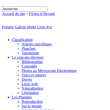
Accueil du site
::
Fiches d’élevage
Forums
Galerie photo
Livre d'or
Classification
Articles spécifiques
Planches
Taxonomie
Le coin des éleveurs
Bibliographie
Curiosités
Photos au Microscope Electronique
Trucs et astuces
Divers
Liens web
Naturalisation
Législation
Les Phasmes
Reproduction
Sur le terrain