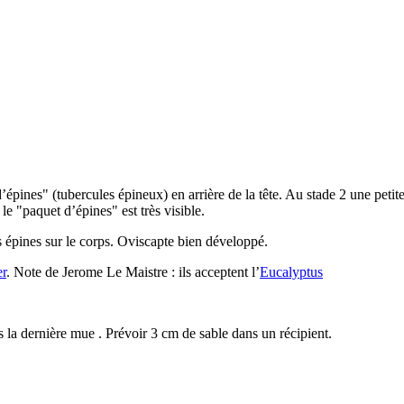
épines" (tubercules épineux) en arrière de la tête. Au stade 2 une pet
le "paquet d’épines" est très visible.
s épines sur le corps. Oviscapte bien développé.
er
. Note de Jerome Le Maistre : ils acceptent l’
Eucalyptus
s la dernière mue . Prévoir 3 cm de sable dans un récipient.