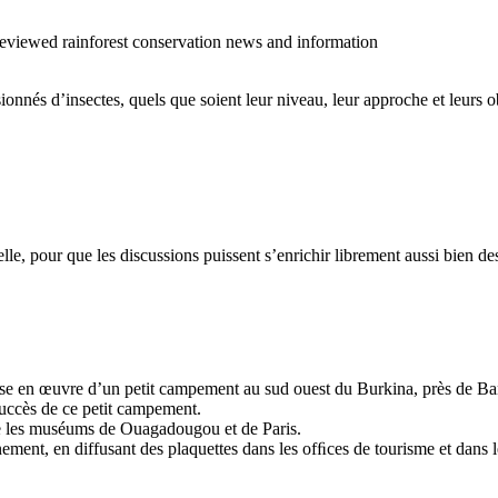
o reviewed rainforest conservation news and information
sionnés d’insectes, quels que soient leur niveau, leur approche et leurs ob
cielle, pour que les discussions puissent s’enrichir librement aussi bien 
 mise en œuvre d’un petit campement au sud ouest du Burkina, près de Ban
succès de ce petit campement.
tre les muséums de Ouagadougou et de Paris.
ment, en diffusant des plaquettes dans les ofﬁces de tourisme et dans les