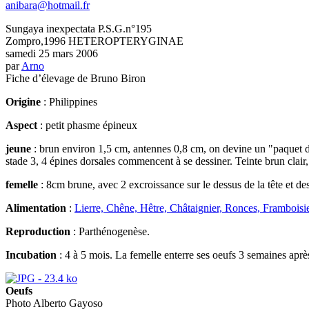
anibara@hotmail.fr
Sungaya inexpectata P.S.G.n°195
Zompro,1996 HETEROPTERYGINAE
samedi 25 mars 2006
par
Arno
Fiche d’élevage de Bruno Biron
Origine
: Philippines
Aspect
: petit phasme épineux
jeune
: brun environ 1,5 cm, antennes 0,8 cm, on devine un "paquet d’
stade 3, 4 épines dorsales commencent à se dessiner. Teinte brun clair, 
femelle
: 8cm brune, avec 2 excroissance sur le dessus de la tête et de
Alimentation
:
Lierre, Chêne, Hêtre, Châtaignier, Ronces, Framboisi
Reproduction
: Parthénogenèse.
Incubation
: 4 à 5 mois. La femelle enterre ses oeufs 3 semaines aprè
Oeufs
Photo Alberto Gayoso