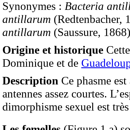
Synonymes :
Bacteria anti
antillarum
(Redtenbacher, 
antillarum
(Saussure, 1868)
Origine et historique
Cette
Dominique et de
Guadelou
Description
Ce phasme est a
antennes assez courtes. L’es
dimorphisme sexuel est trè
Les femelles
(Figure 1 a) s