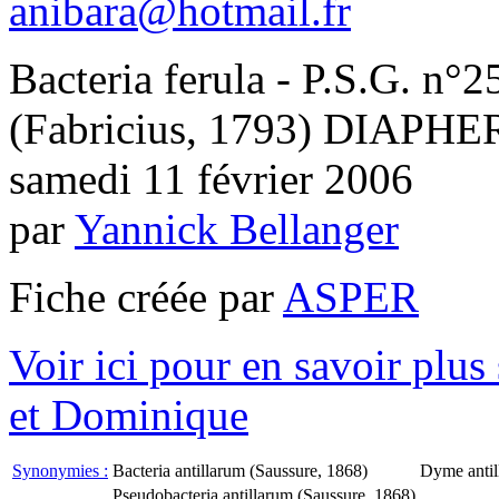
anibara@hotmail.fr
Bacteria ferula - P.S.G. n°2
(Fabricius, 1793) DIAP
samedi 11 février 2006
par
Yannick Bellanger
Fiche créée par
ASPER
Voir ici pour en savoir plu
et Dominique
Synonymies :
Bacteria antillarum (Saussure, 1868)
Dyme antil
Pseudobacteria antillarum (Saussure, 1868)