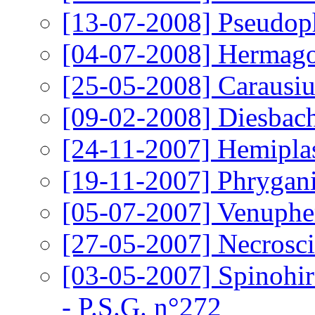
[13-07-2008]
Pseudoph
[04-07-2008]
Hermagor
[25-05-2008]
Carausiu
[09-02-2008]
Diesbach
[24-11-2007]
Hemiplas
[19-11-2007]
Phrygani
[05-07-2007]
Venupher
[27-05-2007]
Necrosci
[03-05-2007]
Spinohir
- P.S.G. n°272