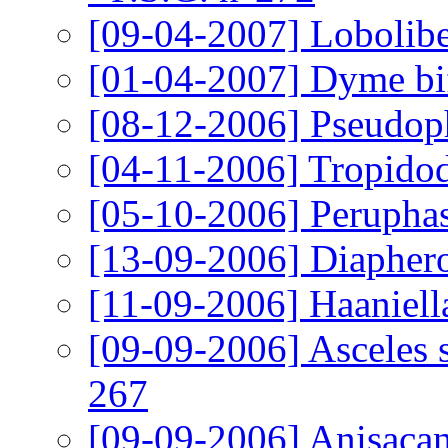
[09-04-2007]
Lobolibe
[01-04-2007]
Dyme bif
[08-12-2006]
Pseudop
[04-11-2006]
Tropidod
[05-10-2006]
Peruphas
[13-09-2006]
Diaphero
[11-09-2006]
Haaniell
[09-09-2006]
Asceles 
267
[09-09-2006]
Anisacan