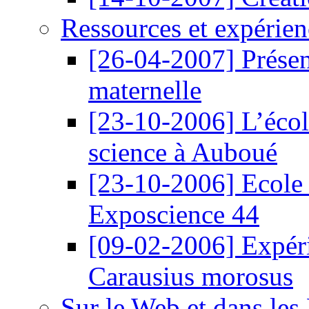
Ressources et expérien
[26-04-2007]
Prése
maternelle
[23-10-2006]
L’éco
science à Auboué
[23-10-2006]
Ecole
Exposcience 44
[09-02-2006]
Expér
Carausius morosus
Sur le Web et dans les