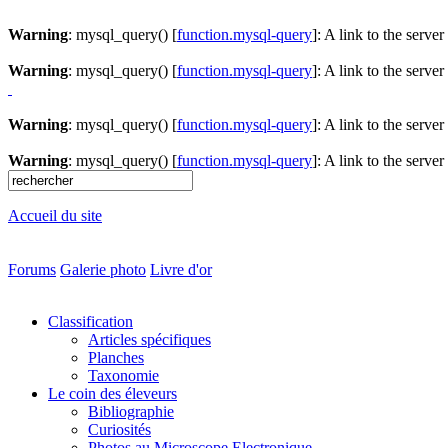
Warning
: mysql_query() [
function.mysql-query
]: A link to the serve
Warning
: mysql_query() [
function.mysql-query
]: A link to the serve
Warning
: mysql_query() [
function.mysql-query
]: A link to the serve
Warning
: mysql_query() [
function.mysql-query
]: A link to the serve
Accueil du site
Forums
Galerie photo
Livre d'or
Classification
Articles spécifiques
Planches
Taxonomie
Le coin des éleveurs
Bibliographie
Curiosités
Photos au Microscope Electronique