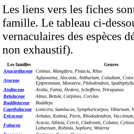
Les liens vers les fiches so
famille. Le tableau ci-desso
vernaculaires des espèces dé
non exhaustif).
Les familles
Genres
Anacardiaceae
Cotinus, Mangifera, Pistacia, Rhus
Aglaonema, Alocasia, Anthurium, Caladium, Coloca
Araceae
Epipremnum, Monstera, Philodendron, Spathiphyll
Araliaceae
Aralia, Fatsia, Hedera, Schefflera, Tetrapanax
Betulaceae
Alnus, Betula, Carpinus, Corylus
Buddlejaceae
Buddleja
Caprifoliaceae
Lonicera
,
Sambucus
,
Symphoricarpos
,
Viburnum
,
W
Ericaceae
Arbutus, Kalmia, Pieris, Rhododendron, Vaccinium
Acacia, Albizia, Cercis, Cladrastis, Colutea, Cytisus
Fabacea
Laburnum, Robinia, Sophora, Wisteria