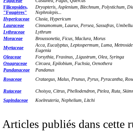
Fagaceae
Castanea, Fagus, Quercus
Filicopsides,
Dryopteris, Asplenium, Blechnum, Polystichum, Di
"Fougères"
Nephrolepis...
Hypericaceae
Clusia, Hypericum
Lauraceae
Cinnamomum, Laurus, Persea, Sassafras, Umbellul
Lythraceae
Lythrum
Moraceae
Broussonetia, Ficus, Maclura, Morus
Acca, Eucalyptus, Leptospermum, Luma, Metrosider
Myrtaceae
Eugenia
Oleaceae
Forsythia, Fraxinus, ,Ligustrum, Olea, Syringa
Onagraceae
Circaea, Epilobium, Fuchsia, Oenothera
Pandanaceae
Pandanus
Rosaceae
Crataegus, Malus, Prunus, Pyrus, Pyracantha, Rosa
Rutaceae
Choisya, Citrus, Phellodendron, Ptelea, Ruta, Ski
Sapindaceae
Koelreuteria, Nephelium, Litchi
Articles publiés dans cette 