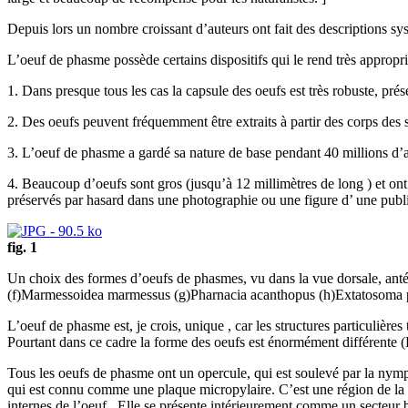
Depuis lors un nombre croissant d’auteurs ont fait des descriptions s
L’oeuf de phasme possède certains dispositifs qui le rend très appropr
1. Dans presque tous les cas la capsule des oeufs est très robuste, pr
2. Des oeufs peuvent fréquemment être extraits à partir des corps des 
3. L’oeuf de phasme a gardé sa nature de base pendant 40 millions d’a
4. Beaucoup d’oeufs sont gros (jusqu’à 12 millimètres de long ) et ont 
préservés par hasard dans une photographie ou une figure d’ une publi
fig. 1
Un choix des formes d’oeufs de phasmes, vu dans la vue dorsale, ant
(f)Marmessoidea marmessus (g)Pharnacia acanthopus (h)Extatosoma po
L’oeuf de phasme est, je crois, unique , car les structures particulièr
Pourtant dans ce cadre la forme des oeufs est énormément différente (F
Tous les oeufs de phasme ont un opercule, qui est soulevé par la nymph
qui est connu comme une plaque micropylaire. C’est une région de la c
internes de l’oeuf . Elle se présente intérieurement comme un secteur 