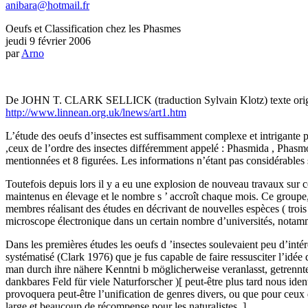
anibara@hotmail.fr
Oeufs et Classification chez les Phasmes
jeudi 9 février 2006
par
Arno
.
De JOHN T. CLARK SELLICK (traduction Sylvain Klotz) texte orig
http://www.linnean.org.uk/lnews/art1.htm
L’étude des oeufs d’insectes est suffisamment complexe et intrigante 
,ceux de l’ordre des insectes différemment appelé : Phasmida , Phasm
mentionnées et 8 figurées. Les informations n’étant pas considérables s
Toutefois depuis lors il y a eu une explosion de nouveau travaux sur 
maintenus en élevage et le nombre s ’ accroît chaque mois. Ce grou
membres réalisant des études en décrivant de nouvelles espèces ( trois
microscope électronique dans un certain nombre d’universités, notamm
Dans les premières études les oeufs d ’insectes soulevaient peu d’inté
systématisé (Clark 1976) que je fus capable de faire ressusciter l’idé
man durch ihre nähere Kenntni b möglicherweise veranlasst, getrennte 
dankbares Feld für viele Naturforscher )[ peut-être plus tard nous ide
provoquera peut-être l’unification de genres divers, ou que pour ceux
large et beaucoup de récompense pour les naturalistes. ]