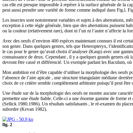
cas elle est presque impossible à repérer à la surface générale de la c
peut aussi prendre une variété de forme comme indiqué dans Fig.l. Fig
Les insectes sont notoirement variables et sujets à des aberrations, mê
exception à cette règle générale, bien que des aberrations puissent ha
ou la couleur (relativement rare), dont ni l’un ni l’autre n’affecte la 
Avec des oeufs d’environ 400 espèces maintenant connues il est certai
son genre. Dans quelques genres, tels que Heteropteryx, l’identification
le cas pour le genre qu’avait choisi d’analyser (Kaup) avec une gamm
connaissance de deux. Cependant , il y a quelques grands genres où la m
devront être cassé et différencié. Un exemple parlant les Baculum, où pa
Mon ambition est d’être capable d’utiliser la morphologie des oeufs po
l’absence de l’aire apicale , une structure triangulaire médiane derrièr
choix de ce critère semble complètement arbitraire puisqu’il peut être 
Une étude sur de la morphologie des oeufs ne montre aucune caractéris
permettre une étude fiable. Celle-ci a une énorme gamme de forme et de 
(Sellick 1980.1986). Un résultats satisfaisants , le ré-examen du pla
subordre (Kevan 1982).
fig. 2