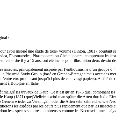
inal :
pour avoir inspiré une étude de trois- volume (Hinton, 1981), pourtant 
odea, Phasmatodea, Phasmoptera ou Cheleutoptera, comprenant les insect
ur cet ordre il y a 15 ans, ont été inclus pour illustration deux dessin 
ces insectes, principalement inspirée par l’enthousiasme d’un groupe d ’
pe, le Phasmid Study Group (basé en Grande-Bretagne mais avec des me
 d’entre eux produisant jusqu’ici plus de cent vingt papiers). A côté de 
ent à Bologne en Italie.
rêt malgré les travaux de Kaup. Ce n’est qu’en 1976 que, combinant les d
e de Kaup (1871) que(Vielleicht wird man später die Arten durch die Eier
Genera wieder zu Vereinigen, oder die Arten sehr zahlreiche, wie Necro
ntifierons les espèces par les oeufs plus rapidement que par les insectes
 dont les espèces sont très nombreuses comme les Necroscia, une analys