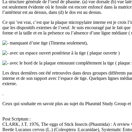
La structure générale de l’oeuf de phasme. (a) vue dorsale (b) vue lat
est seulement évidente où le fossile est encore enfoncé dans la matrice 
l’antérieur est au dessus, dans (d) le dos est au dessus.
Ce qui ’est vrai, c’est que la plaque micropylaire interne est je crois l
que les dispositifs externes de l’oeuf. Je suis encouragé par le fait qu
forme et la taille et en la présence ou l’absence d’une ligne médiane ( 
manquant d’une tige (Timema seulement),
avec un espace ouvert postérieur à la tige ( plaque ouverte )
avec le bord de la plaque entourant complètement la tige ( plaque 
Les deux dernières ont été retrouvées dans deux groupes différents par
interne et de son rapport avec l’espace de tige. Quelques lignes média
externe.
.
Ceux qui souhaite en savoir plus au sujet du Phasmid Study Group e
Post Scriptum :
CLARK, J.T. 1976, The eggs of Stick Insects (Phasmida) : A review w
Beetle Lucanus cervus (L.) (Coleoptera :Lucanidae), Systematic Ent