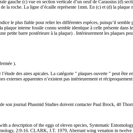
érale gauche (c) vue en section verticale d’un oeuf de Carausius (d) se
de la roche. La ligne d’écaille représente 1mm. En (c) et (d) la plaque m
’indice le plus fiable pour relier les différentes espèces, puisqu’il semb
e la plaque interne fossile connu semble identique à celle présente dans 
une petite barre postérieure à la plaque) . Intérieurement les plaques pe
fermée ).
 l’étude des aires apicales. La catégorie " plaques ouverte " peut être 
nes externes apparentes n’existent pas intérieurement et réciproquement 
t de son journal Phasmid Studies doivent contacter Paul Brock, 40 Th
ith a description of the eggs of eleven species, Systematic Entomolog
omology, 2:9-16. CLARK, J.T. 1979, Aberrant wing venation in twelve 