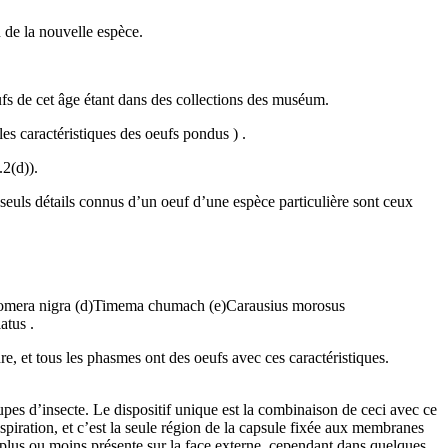
 de la nouvelle espèce.
ufs de cet âge étant dans des collections des muséum.
es caractéristiques des oeufs pondus ) .
2(d)).
s seuls détails connus d’un oeuf d’une espèce particulière sont ceux
Prisomera nigra (d)Timema chumach (e)Carausius morosus
atus .
re, et tous les phasmes ont des oeufs avec ces caractéristiques.
pes d’insecte. Le dispositif unique est la combinaison de ceci avec ce
piration, et c’est la seule région de la capsule fixée aux membranes
t plus ou moins présente sur la face externe, cependant dans quelques