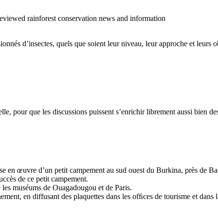
o reviewed rainforest conservation news and information
sionnés d’insectes, quels que soient leur niveau, leur approche et leurs ob
cielle, pour que les discussions puissent s’enrichir librement aussi bien 
 mise en œuvre d’un petit campement au sud ouest du Burkina, près de Ban
succès de ce petit campement.
tre les muséums de Ouagadougou et de Paris.
ment, en diffusant des plaquettes dans les ofﬁces de tourisme et dans les