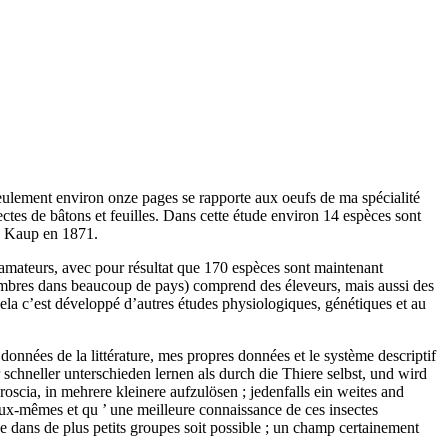
seulement environ onze pages se rapporte aux oeufs de ma spécialité
es de bâtons et feuilles. Dans cette étude environ 14 espèces sont
de Kaup en 1871.
 amateurs, avec pour résultat que 170 espèces sont maintenant
mbres dans beaucoup de pays) comprend des éleveurs, mais aussi des
cela c’est développé d’autres études physiologiques, génétiques et au
onnées de la littérature, mes propres données et le système descriptif
 schneller unterschieden lernen als durch die Thiere selbst, und wird
scia, in mehrere kleinere aufzulösen ; jedenfalls ein weites and
 eux-mêmes et qu ’ une meilleure connaissance de ces insectes
e dans de plus petits groupes soit possible ; un champ certainement