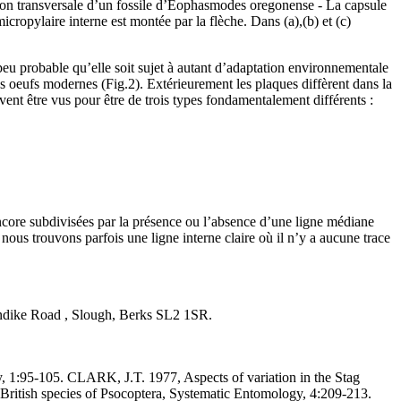
ction transversale d’un fossile d’Eophasmodes oregonense - La capsule
icropylaire interne est montée par la flèche. Dans (a),(b) et (c)
le peu probable qu’elle soit sujet à autant d’adaptation environnementale
les oeufs modernes (Fig.2). Extérieurement les plaques diffèrent dans la
uvent être vus pour être de trois types fondamentalement différents :
encore subdivisées par la présence ou l’absence d’une ligne médiane
nous trouvons parfois une ligne interne claire où il n’y a aucune trace
orndike Road , Slough, Berks SL2 1SR.
y, 1:95-105. CLARK, J.T. 1977, Aspects of variation in the Stag
British species of Psocoptera, Systematic Entomology, 4:209-213.