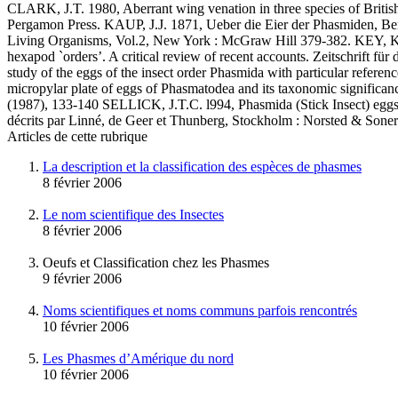
CLARK, J.T. 1980, Aberrant wing venation in three species of Briti
Pergamon Press. KAUP, J.J. 1871, Ueber die Eier der Phasmiden, Ber
Living Organisms, Vol.2, New York : McGraw Hill 379-382. KEY, K.
hexapod `orders’. A critical review of recent accounts. Zeitschrif
study of the eggs of the insect order Phasmida with particular refere
micropylar plate of eggs of Phasmatodea and its taxonomic significan
(1987), 133-140 SELLICK, J.T.C. l994, Phasmida (Stick Insect) eggs
décrits par Linné, de Geer et Thunberg, Stockholm : Norsted & Soner
Articles de cette rubrique
La description et la classification des espèces de phasmes
8 février 2006
Le nom scientifique des Insectes
8 février 2006
Oeufs et Classification chez les Phasmes
9 février 2006
Noms scientifiques et noms communs parfois rencontrés
10 février 2006
Les Phasmes d’Amérique du nord
10 février 2006