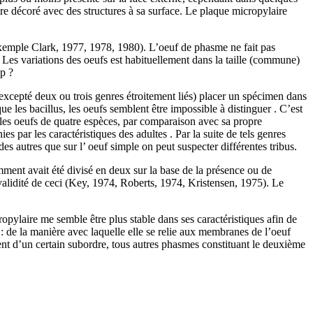
tre décoré avec des structures à sa surface. Le plaque micropylaire
r exemple Clark, 1977, 1978, 1980). L’oeuf de phasme ne fait pas
. Les variations des oeufs est habituellement dans la taille (commune)
up ?
excepté deux ou trois genres étroitement liés) placer un spécimen dans
ue les bacillus, les oeufs semblent être impossible à distinguer . C’est
les oeufs de quatre espèces, par comparaison avec sa propre
 par les caractéristiques des adultes . Par la suite de tels genres
es autres que sur l’ oeuf simple on peut suspecter différentes tribus.
mment avait été divisé en deux sur la base de la présence ou de
a validité de ceci (Key, 1974, Roberts, 1974, Kristensen, 1975). Le
pylaire me semble être plus stable dans ses caractéristiques afin de
 : de la manière avec laquelle elle se relie aux membranes de l’oeuf
nt d’un certain subordre, tous autres phasmes constituant le deuxième