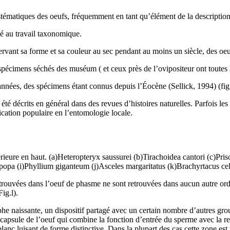
ystématiques des oeufs, fréquemment en tant qu’élément de la description
ié au travail taxonomique.
éservant sa forme et sa couleur au sec pendant au moins un siècle, des oe
spécimens séchés des muséum ( et ceux près de l’ovipositeur ont toutes l
nnées, des spécimens étant connus depuis l’Éocène (Sellick, 1994) (fig.
été décrits en général dans des revues d’histoires naturelles. Parfois le
cation populaire en l’entomologie locale.
érieure en haut. (a)Heteropteryx saussurei (b)Tirachoidea cantori (c)
pa (i)Phyllium giganteum (j)Asceles margaritatus (k)Brachyrtacus cel
es trouvées dans l’oeuf de phasme ne sont retrouvées dans aucun autre ord
ig.l).
e naissante, un dispositif partagé avec un certain nombre d’autres grou
apsule de l’oeuf qui combine la fonction d’entrée du sperme avec la res
blanc luisant de forme distinctive. Dans la plupart des cas cette zone es