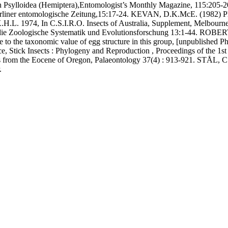
sh Psylloidea (Hemiptera),Entomologist’s Monthly Magazine, 115:205-
liner entomologische Zeitung,15:17-24. KEVAN, D.K.McE. (1982) Phasm
H.L. 1974, In C.S.I.R.O. Insects of Australia, Supplement, Melbour
t für die Zoologische Systematik und Evolutionsforschung 13:1-44. ROB
nce to the taxonomic value of egg structure in this group, [unpublishe
ce, Stick Insects : Phylogeny and Reproduction , Proceedings of the 1s
 from the Eocene of Oregon, Palaeontology 37(4) : 913-921. STÅL, C.
.