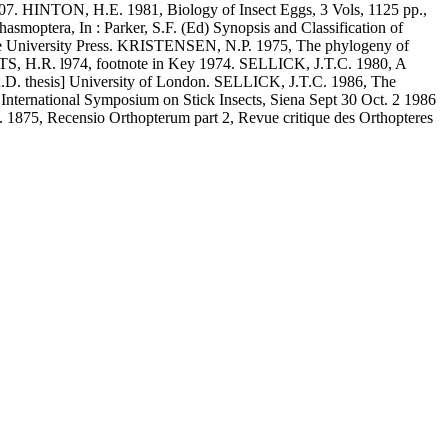
207. HINTON, H.E. 1981, Biology of Insect Eggs, 3 Vols, 1125 pp.,
optera, In : Parker, S.F. (Ed) Synopsis and Classification of
ne University Press. KRISTENSEN, N.P. 1975, The phylogeny of
ERTS, H.R. l974, footnote in Key 1974. SELLICK, J.T.C. 1980, A
d Ph.D. thesis] University of London. SELLICK, J.T.C. 1986, The
t International Symposium on Stick Insects, Siena Sept 30 Oct. 2 1986
 1875, Recensio Orthopterum part 2, Revue critique des Orthopteres