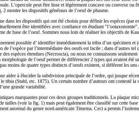
apsule. L’opercule peut être lisse et légèrement concave ou convexe ou ê
. 2 montre les dispositifs généraux de l’oeuf de phasme.
me dans les dispositifs qui ont été choisis pour définir les espèces (pa
bituellement être identifiées avec confiance en étudiant "l’ootaxonomie"
forme de base de l’oeuf. Sommes nous loin de réaliser les objectifs de Ka
nement possible d’ identifier immédiatement la tribu d’un spécimen et (
 de l’espèce par l’intermédiaire des oeufs est facile ; dans d’autres tel q
e des espèces étendues (Necroscia), ou nous ne connaissons seulement 
orphologie de l’oeuf permet de différencier 2 types qui avaient été unies
s moins de quatre types distincts d’oeufs existent, si différent les uns d
ur aider à élucider la subdivision principale de l’ordre, qui jusque réce
e le tibia (Stahl, etc. 1875). Un certain nombre d’auteurs ont contesté l
d’une grande variabilité.
tiques marquantes pour ces deux groupes traditionnels. La plaque micro
tailles (voir la fig. 1) mais peut également être classifié sur cette base
cement anormal du genre nord-américain Timema. Ceci a permis l’isoleme