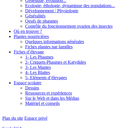
Génétique, évolution...
Ecologie, éthologie, dynamique des populations...
Développement / Physiologie
Généralités
Oeufs de phasmes
Contrôle du fonctionnement ovarien des insectes
Où en trouver ?
Plantes nourricières
Quelques informations générales
Fiches plantes par familles
Fiches d’élevage
1- Les Phasmes
2- Criquets-Phasmes et Katydides
3- Les Mantes
4- Les Blattes
5- Eléments d’élevages
Espace scolaire
Dessins
Ressources et expériences
Sur le Web et dans les Médias
Matériel et conseils
Plan du site
Espace privé