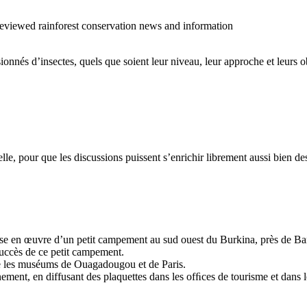
o reviewed rainforest conservation news and information
sionnés d’insectes, quels que soient leur niveau, leur approche et leurs ob
cielle, pour que les discussions puissent s’enrichir librement aussi bien 
 mise en œuvre d’un petit campement au sud ouest du Burkina, près de Ban
succès de ce petit campement.
tre les muséums de Ouagadougou et de Paris.
ment, en diffusant des plaquettes dans les ofﬁces de tourisme et dans les