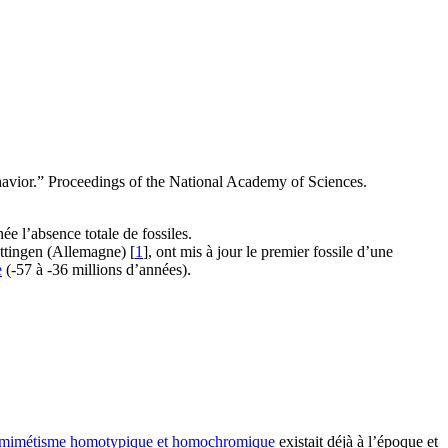
ehavior.” Proceedings of the National Academy of Sciences.
ée l’absence totale de fossiles.
ttingen (Allemagne) [
1
], ont mis à jour le premier fossile d’une
e
(-57 à -36 millions d’années).
mimétisme homotypique et homochromique
existait déjà à l’époque et