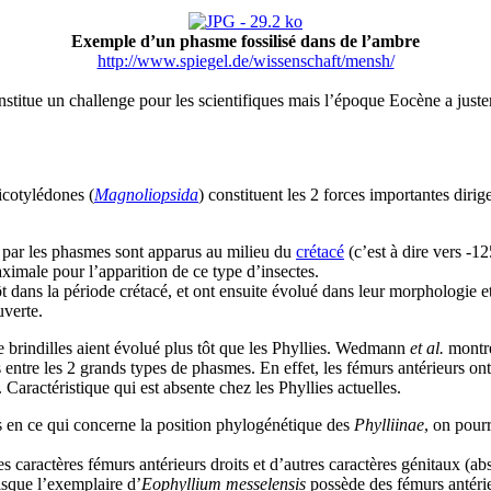
Exemple d’un phasme fossilisé dans de l’ambre
http://www.spiegel.de/wissenschaft/mensh/
nstitue un challenge pour les scientifiques mais l’époque Eocène a juste
icotylédones (
Magnoliopsida
) constituent les 2 forces importantes dirige
es par les phasmes sont apparus au milieu du
crétacé
(c’est à dire vers -1
ximale pour l’apparition de ce type d’insectes.
 tôt dans la période crétacé, et ont ensuite évolué dans leur morphologie
uverte.
e brindilles aient évolué plus tôt que les Phyllies. Wedmann
et al.
montre
s entre les 2 grands types de phasmes. En effet, les fémurs antérieurs o
. Caractéristique qui est absente chez les Phyllies actuelles.
s en ce qui concerne la position phylogénétique des
Phylliinae
, on pour
 caractères fémurs antérieurs droits et d’autres caractères génitaux (abs
isque l’exemplaire d’
Eophyllium messelensis
possède des fémurs antérie