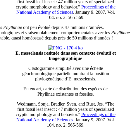
first fossil leaf insect : 47 million years of specialized
cryptic morphology and behavior.”
Proceedings of the
National Academy of Sciences
. January 9, 2007. Vol.
104. no. 2. 565-569.
es
Phylliinae
ont peu évolué depuis 47 millions d’années.
phologiques et vraisemblablement comportementales avec les
Phylliinae
stable, quasi homéostasé depuis près de 50 millions d’années !
E. messelensis resituée dans son contexte évolutif et
biogéographique
Cladogramme simplifié avec une échelle
géochronologique partielle montrant la position
phylogénétique d’E. messelensis.
En encart, carte de distribution des espèces de
Phyllinae existantes et fossiles.
Wedmann, Sonja, Bradler, Sven, and Rust, Jes. “The
first fossil leaf insect : 47 million years of specialized
cryptic morphology and behavior.”
Proceedings of the
National Academy of Sciences
. January 9, 2007. Vol.
104. no. 2. 565-569.