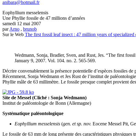
anibara@hotmail.fr
Eophyllium messelensis
Une Phyllie fossile de 47 millions d’années
samedi 12 mai 2007
par
Arno
,
brunob
Sur le Web
The first fossil leaf insect : 47 million years of speciali
.
Wedmann, Sonja, Bradler, Sven, and Rust, Jes. “The first fossil
January 9, 2007. Vol. 104. no. 2. 565-569.
D
écrire convenablement la présence potentielle d’espèces fossiles de p
Récemment, Sonja Wedmann et Jes Rust de l’institut de paléontologie
Phyllie mâle de 63 millimètre. Le fossile presque complet provient de
Site de Messel (Cliché : Sonja Wedmann)
Institut de paléontologie de Bonn (Allemagne)
Systématique paléontologique
Eophyllium messelensis
(
gen. et sp. nov.
Eocene Messel Pit, G
Le fossile de 63 mm de long présente des caractéristiques physiques tr