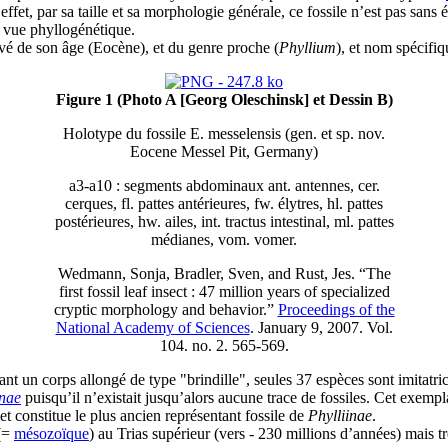
fet, par sa taille et sa morphologie générale, ce fossile n’est pas san
e vue phyllogénétique.
vé de son âge (Eocène), et du genre proche (
Phyllium
), et nom spécifiq
Figure 1 (Photo A [Georg Oleschinsk] et Dessin B)
Holotype du fossile E. messelensis (gen. et sp. nov.
Eocene Messel Pit, Germany)
a3-a10 : segments abdominaux ant. antennes, cer.
cerques, fl. pattes antérieures, fw. élytres, hl. pattes
postérieures, hw. ailes, int. tractus intestinal, ml. pattes
médianes, vom. vomer.
Wedmann, Sonja, Bradler, Sven, and Rust, Jes. “The
first fossil leaf insect : 47 million years of specialized
cryptic morphology and behavior.”
Proceedings of the
National Academy of Sciences
. January 9, 2007. Vol.
104. no. 2. 565-569.
t un corps allongé de type "brindille", seules 37 espèces sont imitatri
inae
puisqu’il n’existait jusqu’alors aucune trace de fossiles. Cet exempl
t constitue le plus ancien représentant fossile de
Phylliinae
.
 (=
mésozoïque
) au Trias supérieur (vers - 230 millions d’années) mais tr