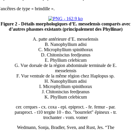
ncêtres de type « brindille ».
Figure 2 - Détails morphologiques d’E. messelensis comparés avec
d’autres phasmes existants (principalement des Phyllinae)
A. patte antérieure d’E. messelensis
B. Nanophyllium adisi
C. Microphyllium spinithorax
D. Chitoniscius feedjeanus
E. Phyllium celebicum
G. Vue dorsale de la région abdominale terminale de E.
messelensis
F. Vue ventrale de la même région chez Haplopus sp.
H. Nanophyllium adisi
I. Microphyllium spinithorax
J. Chitoniscius feedjeanus
K. Phyllium celebicum
cer. cerques - cx. coxa - epi. epiproct. - fe. femur - par.
paraproct. - t10 tergite 10 - tho. "bourrelet" épineux - tr.
trochanter - vom. vomer
Wedmann, Sonja, Bradler, Sven, and Rust, Jes. “The