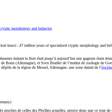
zed cryptic morphology and behavior
 leaf insect : 47 million years of specialized cryptic morphology and b
hasmes imitant la flore était jusqu’à aujourd’hui une gageure étant donn
 de Bonn (Allemagne), et Sven Bradler de l’institut de zoologie de Goe
s dépôts de la région de Messel, Allemagne, une zone datant de l’
éocèn
ermany)
ès proches de celles des Phyllies actuelles, preuve donc que ce type de