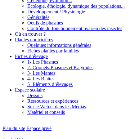
Génétique, évolution...
Ecologie, éthologie, dynamique des populations...
Développement / Physiologie
Généralités
Oeufs de phasmes
Contrôle du fonctionnement ovarien des insectes
Où en trouver ?
Plantes nourricières
Quelques informations générales
Fiches plantes par familles
Fiches d’élevage
1- Les Phasmes
2- Criquets-Phasmes et Katydides
3- Les Mantes
4- Les Blattes
5- Eléments d’élevages
Espace scolaire
Dessins
Ressources et expériences
Sur le Web et dans les Médias
Matériel et conseils
Plan du site
Espace privé