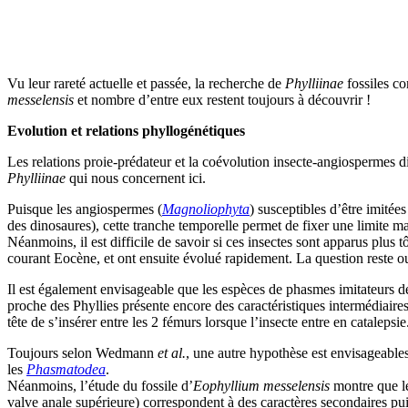
Vu leur rareté actuelle et passée, la recherche de
Phylliinae
fossiles co
messelensis
et nombre d’entre eux restent toujours à découvrir !
Evolution et relations phyllogénétiques
Les relations proie-prédateur et la coévolution insecte-angiospermes d
Phylliinae
qui nous concernent ici.
Puisque les angiospermes (
Magnoliophyta
) susceptibles d’être imité
des dinosaures), cette tranche temporelle permet de fixer une limite ma
Néanmoins, il est difficile de savoir si ces insectes sont apparus plus
courant Eocène, et ont ensuite évolué rapidement. La question reste o
Il est également envisageable que les espèces de phasmes imitateurs d
proche des Phyllies présente encore des caractéristiques intermédiaire
tête de s’insérer entre les 2 fémurs lorsque l’insecte entre en catalepsie
Toujours selon Wedmann
et al.
, une autre hypothèse est envisageable
les
Phasmatodea
.
Néanmoins, l’étude du fossile d’
Eophyllium messelensis
montre que les
valve anale supérieure) correspondent à des caractères secondaires pu