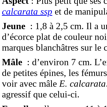
Aspect
: Plus petit que ses
calcarata ssp
et de manipula
Jeune
: 1,8 à 2,5 cm. Il a 
d’écorce plat de couleur noi
marques blanchâtres sur le 
Mâle
: d’environ 7 cm. L’e
de petites épines, les fémurs
voir avec mâle
E. calcarata
agressif que celui-ci.