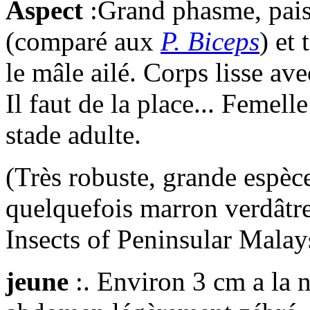
Aspect
:Grand phasme, paisi
(comparé aux
P. Biceps
) et 
le mâle ailé. Corps lisse av
Il faut de la place... Femel
stade adulte.
(Très robuste, grande espèc
quelquefois marron verdâtre
Insects of Peninsular Malay
jeune
:. Environ 3 cm a la n