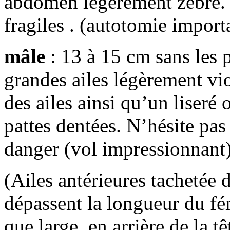
abdomen légèrement zébré. T
fragiles . (autotomie import
mâle
: 13 à 15 cm sans les pa
grandes ailes légèrement vio
des ailes ainsi qu’un liseré
pattes dentées. N’hésite pas 
danger (vol impressionnant)
(Ailes antérieures tachetée
dépassent la longueur du fé
que large, en arrière de la t