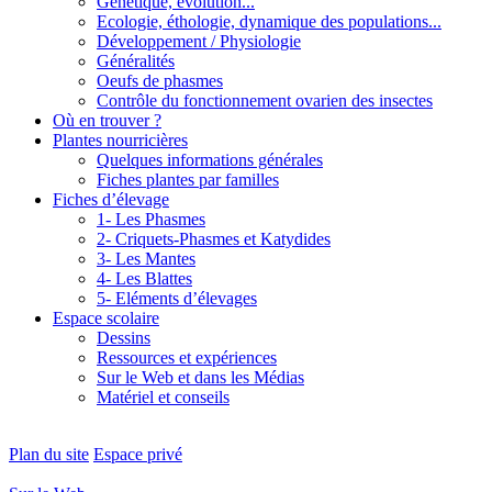
Génétique, évolution...
Ecologie, éthologie, dynamique des populations...
Développement / Physiologie
Généralités
Oeufs de phasmes
Contrôle du fonctionnement ovarien des insectes
Où en trouver ?
Plantes nourricières
Quelques informations générales
Fiches plantes par familles
Fiches d’élevage
1- Les Phasmes
2- Criquets-Phasmes et Katydides
3- Les Mantes
4- Les Blattes
5- Eléments d’élevages
Espace scolaire
Dessins
Ressources et expériences
Sur le Web et dans les Médias
Matériel et conseils
Plan du site
Espace privé