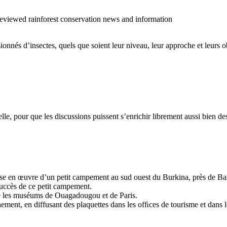
o reviewed rainforest conservation news and information
sionnés d’insectes, quels que soient leur niveau, leur approche et leurs ob
cielle, pour que les discussions puissent s’enrichir librement aussi bien 
 mise en œuvre d’un petit campement au sud ouest du Burkina, près de Ban
succès de ce petit campement.
tre les muséums de Ouagadougou et de Paris.
ment, en diffusant des plaquettes dans les ofﬁces de tourisme et dans les