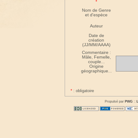
*
Nom de Genre
et d'espèce
Auteur
Date de
création
(JJ/MM/AAAA)
Commentaire :
Mâle, Femelle,
couple...
Origine
géographique...
*
: obligatoire
Propulsé par
PWG
::