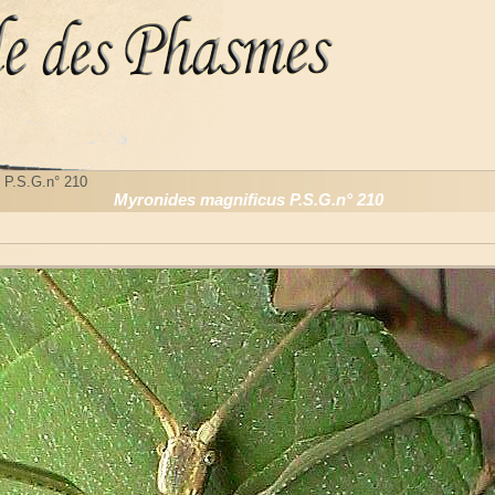
 P.S.G.n° 210
Myronides magnificus P.S.G.n° 210