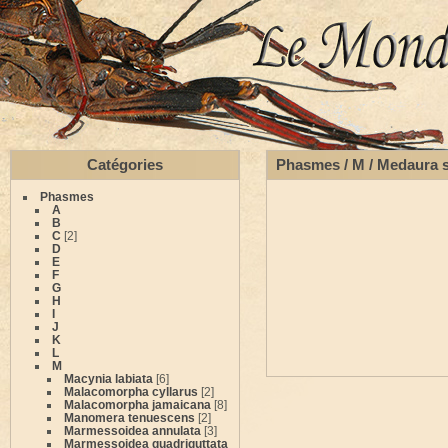
Catégories
Phasmes
/
M
/
Medaura s
Phasmes
A
B
C
[2]
D
E
F
G
H
I
J
K
L
M
Macynia labiata
[6]
Malacomorpha cyllarus
[2]
Malacomorpha jamaicana
[8]
Manomera tenuescens
[2]
Marmessoidea annulata
[3]
Marmessoidea quadriguttata