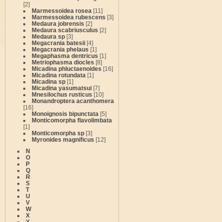
[2]
Marmessoidea rosea
[11]
Marmessoidea rubescens
[3]
Medaura jobrensis
[2]
Medaura scabriusculus
[2]
Medaura sp
[3]
Megacrania batesii
[4]
Megacrania phelaus
[1]
Megaphasma dentricus
[1]
Metriophasma diocles
[8]
Micadina phluctaenoides
[16]
Micadina rotundata
[1]
Micadina sp
[1]
Micadina yasumatsui
[7]
Mnesilochus rusticus
[10]
Monandroptera acanthomera
[16]
Monoignosis bipunctata
[5]
Monticomorpha flavolimbata
[1]
Monticomorpha sp
[3]
Myronides magnificus
[12]
N
O
P
Q
R
S
T
U
V
W
X
Y