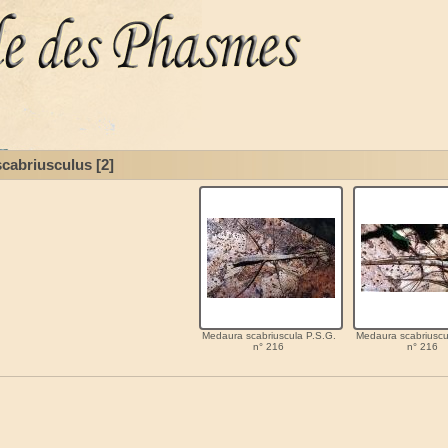
cabriusculus
[2]
Medaura scabriuscula P.S.G.
Medaura scabriuscu
n° 216
n° 216