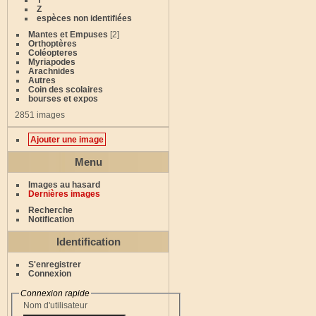
Z
espèces non identifiées
Mantes et Empuses
[2]
Orthoptères
Coléopteres
Myriapodes
Arachnides
Autres
Coin des scolaires
bourses et expos
2851 images
Ajouter une image
Menu
Images au hasard
Dernières images
Recherche
Notification
Identification
S'enregistrer
Connexion
Connexion rapide
Nom d'utilisateur