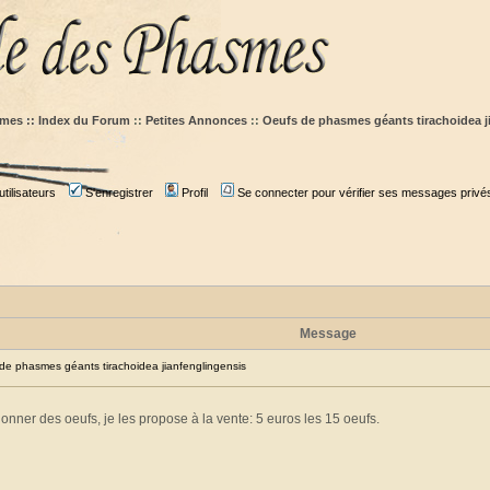
mes :: Index du Forum
::
Petites Annonces
::
Oeufs de phasmes géants tirachoidea j
tilisateurs
S'enregistrer
Profil
Se connecter pour vérifier ses messages privé
Message
 phasmes géants tirachoidea jianfenglingensis
r des oeufs, je les propose à la vente: 5 euros les 15 oeufs.