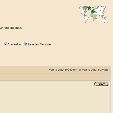
ianfenglingensis
s
Connexion
Liste des Membres
Voir le sujet précédent
::
Voir le sujet suivant