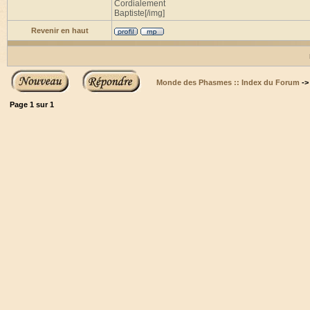
Cordialement
Baptiste[/img]
Revenir en haut
Monde des Phasmes :: Index du Forum
-
Page
1
sur
1