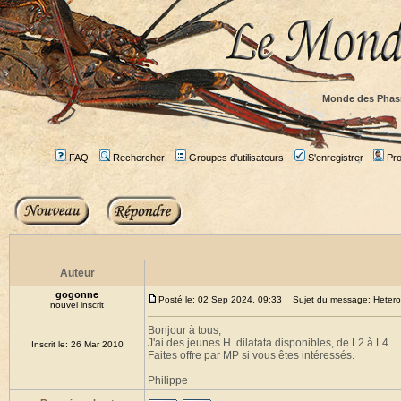
Monde des Phas
FAQ
Rechercher
Groupes d'utilisateurs
S'enregistrer
Prof
Auteur
gogonne
Posté le: 02 Sep 2024, 09:33
Sujet du message: Heteropt
nouvel inscrit
Bonjour à tous,
J'ai des jeunes H. dilatata disponibles, de L2 à L4.
Inscrit le: 26 Mar 2010
Faites offre par MP si vous êtes intéressés.
Philippe