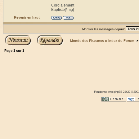
Cordialement
Baptiste[/img]
Revenir en haut
Montrer les messages depuis:
Monde des Phasmes :: Index du Forum
-
Page
1
sur
1
Fonctionne avec
phpBB
2.0.22 © 2001