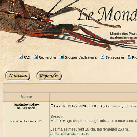
Monde des Phas
jianfenglingensi
FAQ
Rechercher
Groupes d'utilisateurs
S'enregistrer
Prof
Auteur
baptisteviroflay
Posté le: 19 Déc 2023, 09:50
Sujet du message: Oeufs de
nouvel inscrit
Bonjour
Mon élevage de phasmes géants commence à me donne
Inscrit le: 19 Déc 2023
Les mâles mesurent 16 cm, les femelles 26 cm.
Je les élève sur ronces