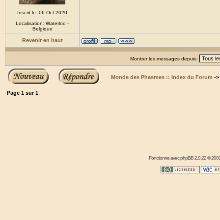
Inscrit le: 06 Oct 2020
Localisation: Waterloo -
Belgique
Revenir en haut
Montrer les messages depuis:
Monde des Phasmes :: Index du Forum
-
Page
1
sur
1
Fonctionne avec
phpBB
2.0.22 © 2001