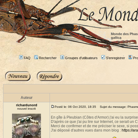
Monde des Phas
gallica
FAQ
Rechercher
Groupes d'utilisateurs
S'enregistrer
Prof
Auteur
richardunord
Posté le: 06 Oct 2020, 18:35
Sujet du message: Phasme b
nouvel inscrit
En gîte à Pleubian (Côtes d'Armor) j'ai eu la surprise
D'après ce que j'ai pu lire sur Internet, ce serait un C
Merci de confirmer et de me préciser le sexe, si poss
J'ai déposé d'autres vues dans mon blog :
https://a