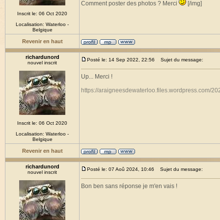
Comment poster des photos ? Merci
[/img]
Inscrit le: 06 Oct 2020
Localisation: Waterloo -
Belgique
Revenir en haut
richardunord
Posté le: 14 Sep 2022, 22:56
Sujet du message:
nouvel inscrit
Up... Merci !
https://araigneesdewaterloo.files.wordpress.com/20
Inscrit le: 06 Oct 2020
Localisation: Waterloo -
Belgique
Revenir en haut
richardunord
Posté le: 07 Aoû 2024, 10:46
Sujet du message:
nouvel inscrit
Bon ben sans réponse je m'en vais !