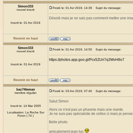
Simon333
Posté le: 01 Avr 2019, 14:39
Sujet du message:
nouvel inscrit
Désolé mais je ne sais pas comment mettre une imag
Inscrit le: 01 Avr 2019
Revenir en haut
Simon333
Posté le: 01 Avr 2019, 14:50
Sujet du message:
nouvel inscrit
https://photos.app.goo.gl/Pcx5ZUri7q3WvH8o7
Inscrit le: 01 Avr 2019
Revenir en haut
baz74leman
Posté le: 03 Avr 2019, 07:40
Sujet du message:
membre régulier
Salut Simon
Inscrit le: 14 Mar 2005
Alors ce n'est pas un phasme mais une mante.
Localisation: La Roche Sur
Je ne suis pas spécialiste de celles ci mais je pens
Foron ( 74 )
Belle photo.
amicalement jean-luc