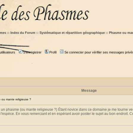
mes :: Index du Forum
::
Systématique et répartition géographique
::
Phasme ou mant
tilisateurs
S'enregistrer
Profil
Se connecter pour vérifier ses messages privé
Message
ou mante religieuse ?
un phasme (ou mante religieuse ?) Étant novice dans ce domaine je me tourne vers vou
 l'espèce. En vous remerciant et en espérant avoir poster le sujet au bon endroit. 