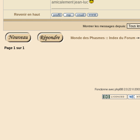
amicalement jean-luc
_________________
Revenir en haut
Montrer les messages depuis:
Monde des Phasmes :: Index du Forum
-
Page
1
sur
1
Fonctionne avec
phpBB
2.0.22 © 2001