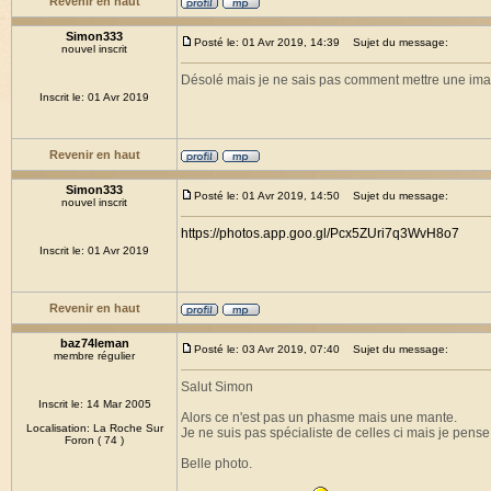
Revenir en haut
Simon333
Posté le: 01 Avr 2019, 14:39
Sujet du message:
nouvel inscrit
Désolé mais je ne sais pas comment mettre une imag
Inscrit le: 01 Avr 2019
Revenir en haut
Simon333
Posté le: 01 Avr 2019, 14:50
Sujet du message:
nouvel inscrit
https://photos.app.goo.gl/Pcx5ZUri7q3WvH8o7
Inscrit le: 01 Avr 2019
Revenir en haut
baz74leman
Posté le: 03 Avr 2019, 07:40
Sujet du message:
membre régulier
Salut Simon
Inscrit le: 14 Mar 2005
Alors ce n'est pas un phasme mais une mante.
Localisation: La Roche Sur
Je ne suis pas spécialiste de celles ci mais je pens
Foron ( 74 )
Belle photo.