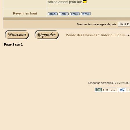
amicalement jean-luc
_________________
Revenir en haut
Montrer les messages depuis:
Monde des Phasmes :: Index du Forum
-
Page
1
sur
1
Fonctionne avec
phpBB
2.0.22 © 2001