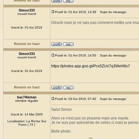
Revenir en haut
Simon333
Posté le: 01 Avr 2019, 14:39
Sujet du message:
nouvel inscrit
Désolé mais je ne sais pas comment mettre une imag
Inscrit le: 01 Avr 2019
Revenir en haut
Simon333
Posté le: 01 Avr 2019, 14:50
Sujet du message:
nouvel inscrit
https://photos.app.goo.gl/Pcx5ZUri7q3WvH8o7
Inscrit le: 01 Avr 2019
Revenir en haut
baz74leman
Posté le: 03 Avr 2019, 07:40
Sujet du message:
membre régulier
Salut Simon
Inscrit le: 14 Mar 2005
Alors ce n'est pas un phasme mais une mante.
Localisation: La Roche Sur
Je ne suis pas spécialiste de celles ci mais je pens
Foron ( 74 )
Belle photo.