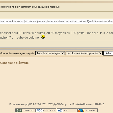
dimensions d'un terrarium pour carausius morosus
ius qui ont éclos et j'ai mis les jeunes phasmes dans un petit terrarium. Quel dimensions de
 dépasser pour 10 litres 30 adultes, ou 60 moyens ou 100 petits. Donc si tu fais le calc
environ 7 dm cube de volume !
Montrer les messages depuis:
>
Conditions d'élevage
Fonctionne avec
phpBB
2.0.22 © 2001, 2007 phpBB Group : :
Le Monde des Phasmes
, 1999-2010