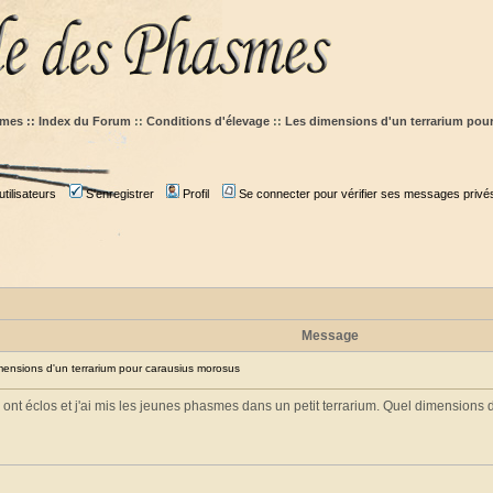
mes :: Index du Forum
::
Conditions d'élevage
::
Les dimensions d'un terrarium pou
tilisateurs
S'enregistrer
Profil
Se connecter pour vérifier ses messages privé
Message
nsions d'un terrarium pour carausius morosus
i ont éclos et j'ai mis les jeunes phasmes dans un petit terrarium. Quel dimensions