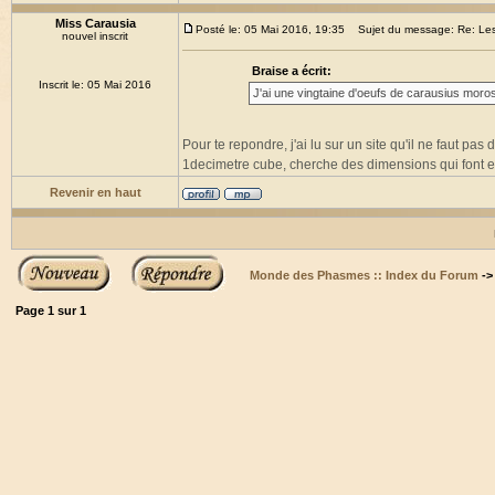
Miss Carausia
Posté le: 05 Mai 2016, 19:35
Sujet du message: Re: Les 
nouvel inscrit
Braise a écrit:
Inscrit le: 05 Mai 2016
J'ai une vingtaine d'oeufs de carausius moros
Pour te repondre, j'ai lu sur un site qu'il ne faut pas
1decimetre cube, cherche des dimensions qui font 
Revenir en haut
Monde des Phasmes :: Index du Forum
-
Page
1
sur
1