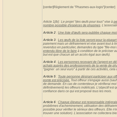
[center]Règlement de "Phasmes-aux-logis"[/center]
Article 1[/b] : Le projet "des œufs pour tous" vise à
pe
nombre possible d'espèces de phasmes
. L'associat
Article 2
:
Une liste d'œufs sera publiée chaque mois
Article 3
:
Les œufs de la liste seront pour la plupa
paiement mais un défraiement et vise avant tout à l
revendus en particulier, demandes du type "file-moi to
entendu libre de le faire
à condition de le préciser av
but est que chacun ait un accès égal aux œufs).
Article 4
:
Les personnes recevant de l'argent en déf
achats auprès des professionnels de la vente de p
"gagner un seul euro" à partir de ces activités, cela 
Article 5
:
Toute personne désirant participer aux of
ponte est précisée.
Tout offreur s'engage aussi (sauf
de demande. En cas de contentieux je vérifierai moi
définitivement) les offreurs indélicats. L'objectif e
confiance dans ce qui est proposé tous les mois.
Article 6
:
Chaque éleveur est responsable intégra
problèmes d'acheminement, utilisation des défraiement
possible pour vérifier le sérieux des offreurs. Elle 
trouver une solution). L'association ne collectera b