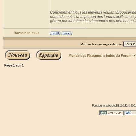
Concrètement tous les éleveurs voulant proposer des 
début de mois sur la plupart des forums actifs une 
gérera par lui-même les demandes des personnes i
_________________
Revenir en haut
Montrer les messages depuis:
Monde des Phasmes :: Index du Forum
-
Page
1
sur
1
Fonctionne avec
phpBB
2.0.22 © 2001