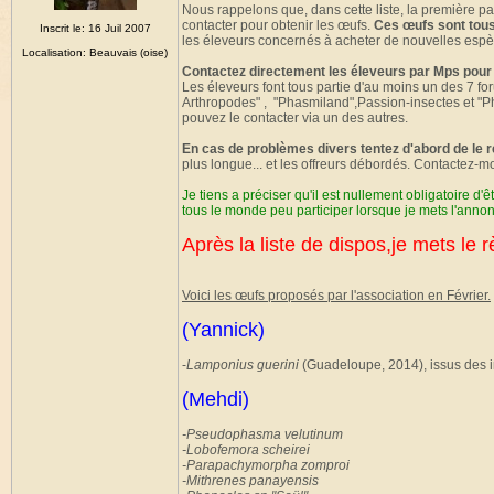
Nous rappelons que, dans cette liste, la première p
contacter pour obtenir les œufs.
Ces œufs sont tous
Inscrit le: 16 Juil 2007
les éleveurs concernés à acheter de nouvelles espè
Localisation: Beauvais (oise)
Contactez directement les éleveurs par Mps pour
Les éleveurs font tous partie d'au moins un des 7 
Arthropodes" , "Phasmiland",Passion-insectes et "Ph
pouvez le contacter via un des autres.
En cas de problèmes divers tentez d'abord de le 
plus longue... et les offreurs débordés. Contactez-m
Je tiens a préciser qu'il est nullement obligatoire d'
tous le monde peu participer lorsque je mets l'anno
Après la liste de dispos,je mets le r
Voici les œufs proposés par l'association en Février.
(Yannick)
-
Lamponius guerini
(Guadeloupe, 2014), issus des i
(Mehdi)
-Pseudophasma velutinum
-Lobofemora scheirei
-Parapachymorpha zomproi
-Mithrenes panayensis