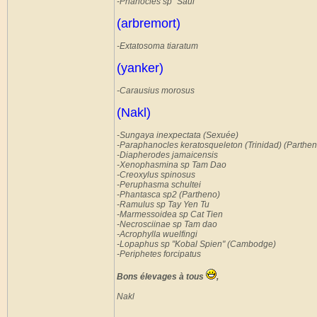
-Phanocles sp "Saül"
(arbremort)
-Extatosoma tiaratum
(yanker)
-Carausius morosus
(Nakl)
-Sungaya inexpectata (Sexuée)
-Paraphanocles keratosqueleton (Trinidad) (Parthen
-Diapherodes jamaicensis
-Xenophasmina sp Tam Dao
-Creoxylus spinosus
-Peruphasma schultei
-Phantasca sp2 (Partheno)
-Ramulus sp Tay Yen Tu
-Marmessoidea sp Cat Tien
-Necrosciinae sp Tam dao
-Acrophylla wuelfingi
-Lopaphus sp "Kobal Spien" (Cambodge)
-Periphetes forcipatus
Bons élevages à tous
,
Nakl