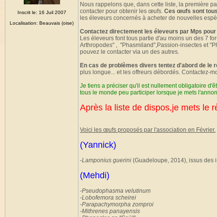
Nous rappelons que, dans cette liste, la première p
contacter pour obtenir les œufs.
Ces œufs sont tous
Inscrit le: 16 Juil 2007
les éleveurs concernés à acheter de nouvelles espè
Localisation: Beauvais (oise)
Contactez directement les éleveurs par Mps pour
Les éleveurs font tous partie d'au moins un des 7 
Arthropodes" , "Phasmiland",Passion-insectes et "Ph
pouvez le contacter via un des autres.
En cas de problèmes divers tentez d'abord de le 
plus longue... et les offreurs débordés. Contactez-m
Je tiens a préciser qu'il est nullement obligatoire d'
tous le monde peu participer lorsque je mets l'anno
Après la liste de dispos,je mets le r
Voici les œufs proposés par l'association en Février.
(Yannick)
-
Lamponius guerini
(Guadeloupe, 2014), issus des i
(Mehdi)
-Pseudophasma velutinum
-Lobofemora scheirei
-Parapachymorpha zomproi
-Mithrenes panayensis