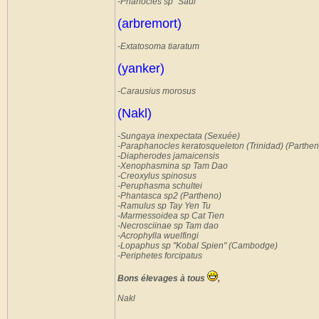
-Phanocles sp "Saül"
(arbremort)
-Extatosoma tiaratum
(yanker)
-Carausius morosus
(Nakl)
-Sungaya inexpectata (Sexuée)
-Paraphanocles keratosqueleton (Trinidad) (Parthen
-Diapherodes jamaicensis
-Xenophasmina sp Tam Dao
-Creoxylus spinosus
-Peruphasma schultei
-Phantasca sp2 (Partheno)
-Ramulus sp Tay Yen Tu
-Marmessoidea sp Cat Tien
-Necrosciinae sp Tam dao
-Acrophylla wuelfingi
-Lopaphus sp "Kobal Spien" (Cambodge)
-Periphetes forcipatus
Bons élevages à tous
,
Nakl