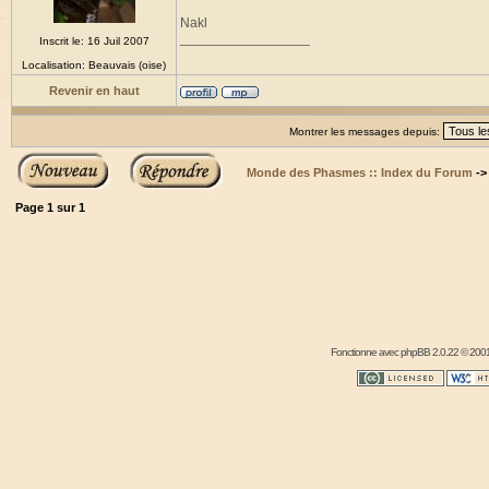
Nakl
_________________
Inscrit le: 16 Juil 2007
Localisation: Beauvais (oise)
Revenir en haut
Montrer les messages depuis:
Monde des Phasmes :: Index du Forum
-
Page
1
sur
1
Fonctionne avec
phpBB
2.0.22 © 2001