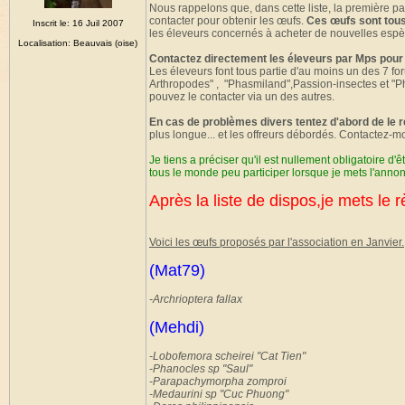
Nous rappelons que, dans cette liste, la première p
contacter pour obtenir les œufs.
Ces œufs sont tous
Inscrit le: 16 Juil 2007
les éleveurs concernés à acheter de nouvelles espè
Localisation: Beauvais (oise)
Contactez directement les éleveurs par Mps pour
Les éleveurs font tous partie d'au moins un des 7 
Arthropodes" , "Phasmiland",Passion-insectes et "Ph
pouvez le contacter via un des autres.
En cas de problèmes divers tentez d'abord de le 
plus longue... et les offreurs débordés. Contactez-m
Je tiens a préciser qu'il est nullement obligatoire d'
tous le monde peu participer lorsque je mets l'anno
Après la liste de dispos,je mets le r
Voici les œufs proposés par l'association en Janvier.
(Mat79)
-Archrioptera fallax
(Mehdi)
-Lobofemora scheirei "Cat Tien"
-Phanocles sp "Saul"
-Parapachymorpha zomproi
-Medaurini sp "Cuc Phuong"