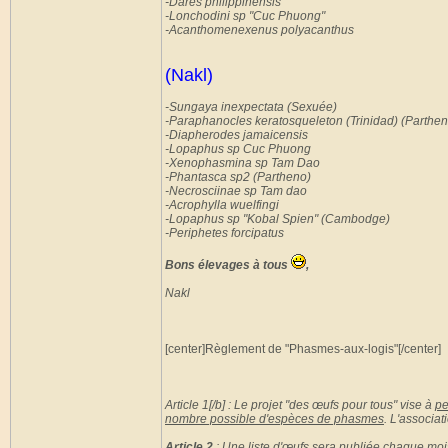
-Dares philippinensis
-Lonchodini sp "Cuc Phuong"
-Acanthomenexenus polyacanthus
(Nakl)
-Sungaya inexpectata (Sexuée)
-Paraphanocles keratosqueleton (Trinidad) (Parthen
-Diapherodes jamaicensis
-Lopaphus sp Cuc Phuong
-Xenophasmina sp Tam Dao
-Phantasca sp2 (Partheno)
-Necrosciinae sp Tam dao
-Acrophylla wuelfingi
-Lopaphus sp "Kobal Spien" (Cambodge)
-Periphetes forcipatus
Bons élevages à tous
,
Nakl
[center]Règlement de "Phasmes-aux-logis"[/center]
Article 1[/b] : Le projet "des œufs pour tous" vise à
pe
nombre possible d'espèces de phasmes
. L'associat
Article 2
:
Une liste d'œufs sera publiée chaque mois