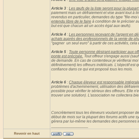
Article 3
:
Les œufs de la liste seront pour la plupa
paiement mais un défraiement et vise avant tout à l
revendus en particulier, demandes du type "file-moi to
entendu libre de le faire
à condition de le préciser av
but est que chacun ait un accès égal aux œufs).
Article 4
:
Les personnes recevant de l'argent en déf
achats auprès des professionnels de la vente de p
"gagner un seul euro" à partir de ces activités, cela 
Article 5
:
Toute personne désirant participer aux of
ponte est précisée.
Tout offreur s'engage aussi (sauf
de demande. En cas de contentieux je vérifierai moi
définitivement) les offreurs indélicats. L'objectif e
confiance dans ce qui est proposé tous les mois.
Article 6
:
Chaque éleveur est responsable intégra
problèmes d'acheminement, utilisation des défraiement
possible pour vérifier le sérieux des offreurs. Elle 
trouver une solution). L'association ne collectera b
Concrètement tous les éleveurs voulant proposer des 
début de mois sur la plupart des forums actifs une 
gérera par lui-même les demandes des personnes i
_________________
Revenir en haut